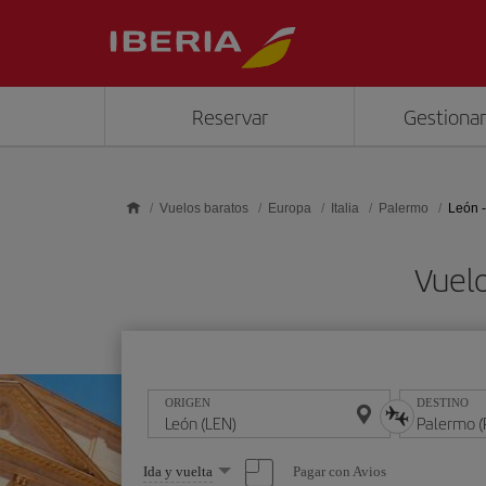
Saltar al contenido principal
Reservar
Gestionar
Vuelos baratos
Europa
Italia
Palermo
León 
Vuelo
ORIGEN
DESTINO
Seleccione
Pagar con Avios
Ida y vuelta