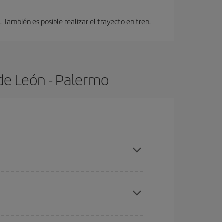
También es posible realizar el trayecto en tren.
de León - Palermo
s con antelación y puedes ser flexible con las
ratos
. Dinos desde dónde vuelas, a dónde