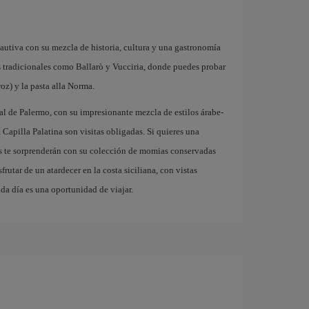
cautiva con su mezcla de historia, cultura y una gastronomía
dos tradicionales como Ballarò y Vucciria, donde puedes probar
oz) y la pasta alla Norma.
l de Palermo, con su impresionante mezcla de estilos árabe-
Capilla Palatina son visitas obligadas. Si quieres una
s te sorprenderán con su colección de momias conservadas
frutar de un atardecer en la costa siciliana, con vistas
da día es una oportunidad de viajar.