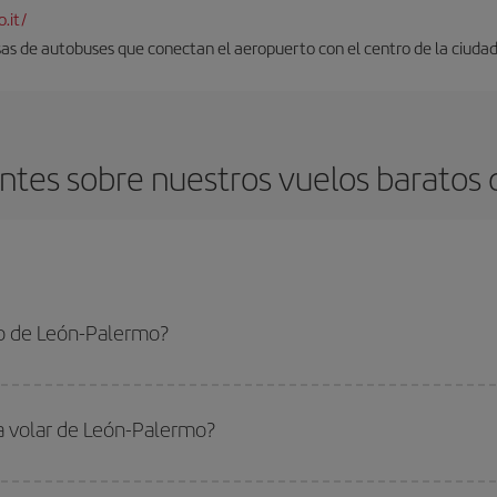
.it/
as de autobuses que conectan el aeropuerto con el centro de la ciudad. 
ntes sobre nuestros vuelos baratos 
o de León-Palermo?
ermo-dest y conseguir el vuelo más barato si evitas temporadas altas, compra
ra volar de León-Palermo?
ar, solo tienes que empezar una consulta en nuestro
buscador de vuelos ba