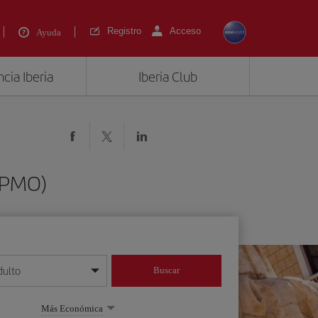
Registro
Acceso
Ayuda
cia Iberia
Iberia Club
 (PMO)
dulto
Buscar
o día/mes/año
Más Económica