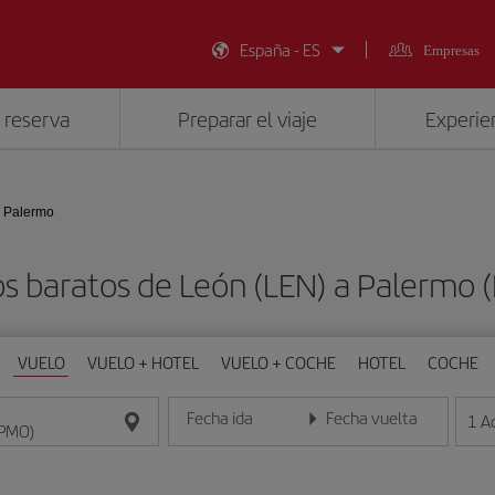
España - ES
Empresas
 reserva
Preparar el viaje
Experien
- Palermo
s baratos de León (LEN) a Palermo
VUELO
VUELO + HOTEL
VUELO + COCHE
HOTEL
COCHE
Fecha ida
Fecha vuelta
1
A
Introduce la fecha en formato día/mes/año
Introduce la fecha en format