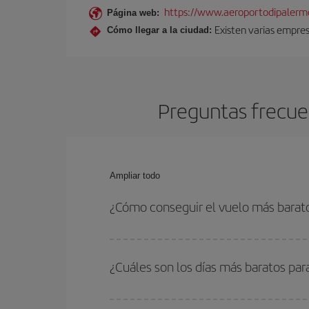
https://www.aeroportodipalermo
Página web:
Existen varias empres
Cómo llegar a la ciudad:
Preguntas frecue
Ampliar todo
¿Cómo conseguir el vuelo más barat
Podrás ahorrar en tu billete de avión de León-Pal
fechas y horarios de ida y vuelta.
¿Cuáles son los días más baratos pa
Para saber qué días te saldrá más económico vol