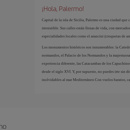
¡Hola, Palermo!
Capital de la isla de Sicilia, Palermo es una ciudad que 
irresistible. Sus calles están llenas de vida, con merca
especialidades locales como el arancini (croquetas de arr
Los monumentos históricos son innumerables: la Catedra
normandos, el Palacio de los Normandos y la majestuosa 
experiencia diferente, las Catacumbas de los Capuchino
desde el siglo XVI. Y, por supuesto, no puedes irte sin dis
inolvidables al mar Mediterráneo.Con vuelos baratos, ca
rmo