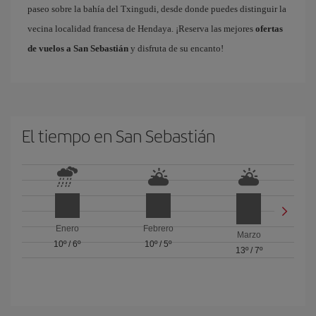
paseo sobre la bahía del Txingudi, desde donde puedes distinguir la
vecina localidad francesa de Hendaya. ¡Reserva las mejores
ofertas
de vuelos a San Sebastián
y disfruta de su encanto!
El tiempo en San Sebastián
Enero
Febrero
Marzo
10º
/
6º
10º
/
5º
13º
/
7º