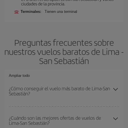
ciudades de la provincia.
Terminales:
Tienen una terminal
Preguntas frecuentes sobre
nuestros vuelos baratos de Lima -
San Sebastián
Ampliar todo
¿Cómo conseguir el vuelo más barato de Lima-San
Sebastián?
Podrás ahorrar en tu billete de avión de Lima-San Sebastián-dest
y conseguir el vuelo más barato si evitas temporadas altas,
¿Cuándo son las mejores ofertas de vuelos de
Lima-San Sebastián?
compras con antelación y puedes ser flexible con las fechas y