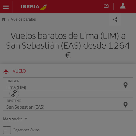
Saltar al contenido principal
Vuelos baratos
Vuelos baratos de Lima (LIM) a
San Sebastián (EAS) desde 1264
€
VUELO
ORIGEN
DESTINO
Seleccione
Ida y vuelta
una
opción
Pagar con Avios