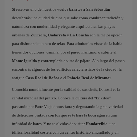
Si reservas uno de nuestros
vuelos baratos a San Sebastián
descubrirás una ciudad de cine que sabe cómo combinar tradición y
naturaleza con modernidad y elegante arquitectura. Las playas
urbanas de
Zurriola, Ondarreta y La Concha
son la mejor opción
para disfrutar de un rato de relax. Para admirar las vistas de la bahía
tienes dos opciones: caminar por el paseo marítimo, o subirte al
Monte Igueldo
y contemplarla a vista de pájaro. A lo largo del paseo
encontrarás algunos de los edificios característicos de la ciudad: la
antigua
Casa Real de Baños
o el
Palacio Real de Miramar
.
Conocida mundialmente por la calidad de sus chefs, Donosti es la
capital mundial del pintxo. Conoce la cultura del “txikiteo”
paseando por Parte Vieja donostiarra y degustando la gran variedad
de deliciosos pintxos con los que se te hará la boca agua en una
infinidad de bares. Y no te olvidas de visitar
Hondarribia
, una
idílica localidad costera con un centro histórico amurallado y un