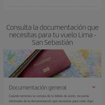
Cualquier día de la semana puedes encontrar vuelos baratos. Las
claves para encontrar los mejores precios son
anticiparte y ser
flexible.
Lo normal es que
cuanto antes
reserves tus billetes de
Consulta la documentación que
avión más baratos te saldrán. Además, si buscas los vuelos con
las fechas y los horarios del viaje un poco abiertos, podrás
elegir
necesitas para tu vuelo Lima -
el precio más barato.
San Sebastián
Documentación general
Cuando termines la compra de tu billete de avión, recuerda
informarte de la documentación que necesitas para volar. Aquí