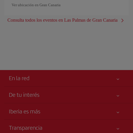
Ver ubicación en Gran Canaria
Consulta todos los eventos en Las Palmas de Gran Canaria
En la red
De tu interés
Iberia Joven
Mejor precio garantizado
Iberia es más
Tu seguridad es lo primero
Noticias y Novedades
Declaración de accesibilidad
Transparencia
Talento a bordo