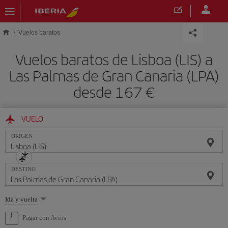
Saltar al contenido principal
Vuelos baratos
Vuelos baratos de Lisboa (LIS) a
Las Palmas de Gran Canaria (LPA)
desde 167 €
VUELO
ORIGEN
DESTINO
Seleccione
Ida y vuelta
una
opción
Pagar con Avios