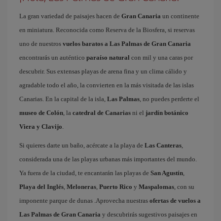
La gran variedad de paisajes hacen de
Gran Canaria
un continente
en miniatura. Reconocida como Reserva de la Biosfera, si reservas
uno de nuestros
vuelos baratos a Las Palmas de Gran Canaria
encontrarás un auténtico
paraíso natural
con mil y una caras por
descubrir. Sus extensas playas de arena fina y un clima cálido y
agradable todo el año, la convierten en la más visitada de las islas
Canarias. En la capital de la isla,
Las Palmas
, no puedes perderte el
museo de Colón
, la
catedral de Canarias
ni el
jardín botánico
Viera y Clavijo
.
Si quieres darte un baño, acércate a la playa de
Las Canteras
,
considerada una de las playas urbanas más importantes del mundo.
Ya fuera de la ciudad, te encantarán las playas de
San Agustín
,
Playa del Inglés
,
Meloneras
,
Puerto Rico
y
Maspalomas
, con su
imponente parque de dunas .Aprovecha nuestras
ofertas de vuelos a
Las Palmas de Gran Canaria
y descubrirás sugestivos paisajes en