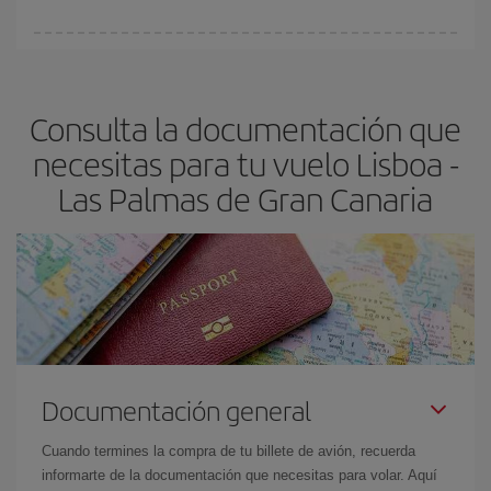
Cualquier día de la semana puedes encontrar vuelos baratos. Las
claves para encontrar los mejores precios son
anticiparte y ser
flexible.
Lo normal es que
cuanto antes
reserves tus billetes de
Consulta la documentación que
avión más baratos te saldrán. Además, si buscas los vuelos con
las fechas y los horarios del viaje un poco abiertos, podrás
elegir
necesitas para tu vuelo Lisboa -
el precio más barato.
Las Palmas de Gran Canaria
Documentación general
Cuando termines la compra de tu billete de avión, recuerda
informarte de la documentación que necesitas para volar. Aquí