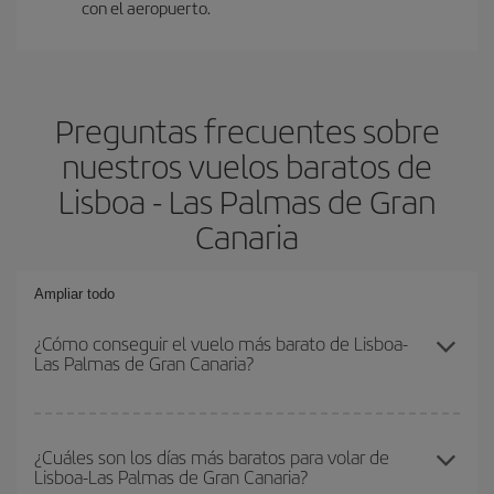
con el aeropuerto.
Preguntas frecuentes sobre
nuestros vuelos baratos de
Lisboa - Las Palmas de Gran
Canaria
Ampliar todo
¿Cómo conseguir el vuelo más barato de Lisboa-
Las Palmas de Gran Canaria?
Podrás ahorrar en tu billete de avión de Lisboa-Las Palmas de
Gran Canaria-dest y conseguir el vuelo más barato si evitas
¿Cuáles son los días más baratos para volar de
Lisboa-Las Palmas de Gran Canaria?
temporadas altas, compras con antelación y puedes ser flexible