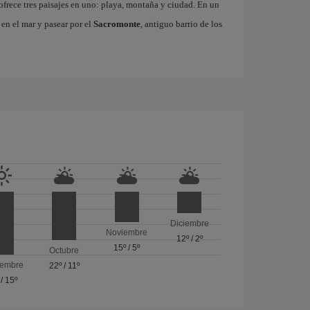
frece tres paisajes en uno: playa, montaña y ciudad. En un
 en el mar y pasear por el
Sacromonte
, antiguo barrio de los
Diciembre
Noviembre
12º
/
2º
15º
/
5º
Octubre
iembre
22º
/
11º
/
15º