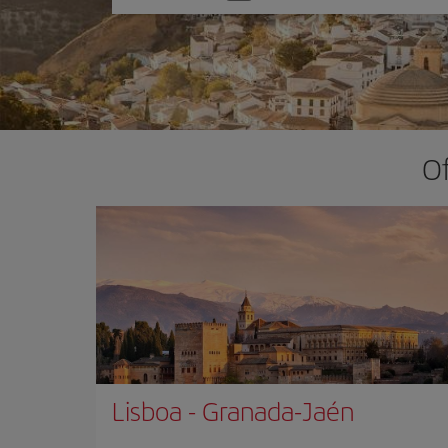
una
opción
Of
Lisboa
-
Granada-Jaén