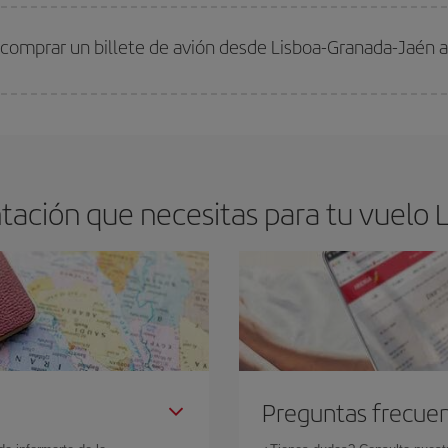
arte el mejor precio según tus necesidades de viaje. La tarifa básica, te asegu
 comprar un billete de avión desde Lisboa-Granada-Jaén a
os baratos. Las claves para encontrar los mejores precios son
anticiparte y 
drán. Además, si buscas los vuelos con las fechas y los horarios del viaje un
ación que necesitas para tu vuelo 
Preguntas frecue