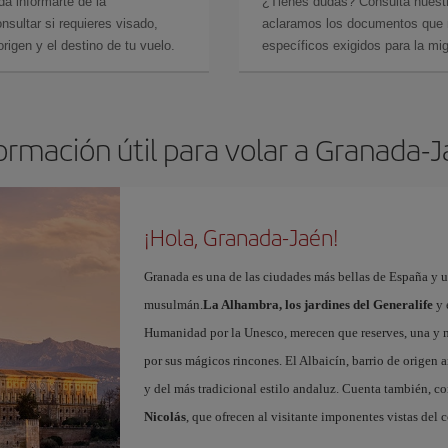
da informarte de la
¿Tienes dudas? Consulta nues
sultar si requieres visado,
aclaramos los documentos que ne
rigen y el destino de tu vuelo.
específicos exigidos para la mi
ormación útil para volar a Granada-
¡Hola, Granada-Jaén!
Granada es una de las ciudades más bellas de España y u
musulmán.
La Alhambra, los jardines del Generalife
y 
Humanidad por la Unesco, merecen que reserves, una y 
por sus mágicos rincones. El Albaicín, barrio de origen 
y del más tradicional estilo andaluz. Cuenta también, c
Nicolás
, que ofrecen al visitante imponentes vistas del