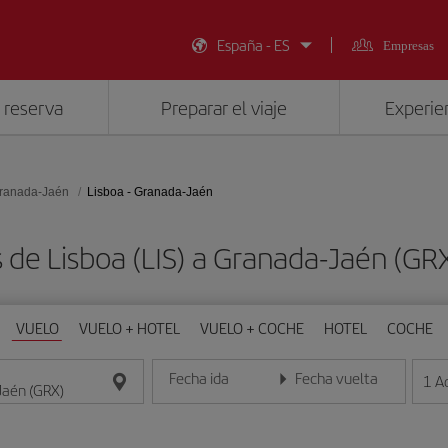
España - ES
Empresas
 reserva
Preparar el viaje
Experien
ranada-Jaén
Lisboa - Granada-Jaén
 de Lisboa (LIS) a Granada-Jaén (G
VUELO
VUELO + HOTEL
VUELO + COCHE
HOTEL
COCHE
Fecha ida
Fecha vuelta
1
A
Introduce la fecha en formato día/mes/año
Introduce la fecha en format