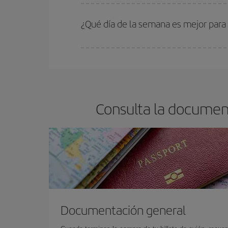
En Iberia, tenemos distintas tarifas para garantiz
¿Qué día de la semana es mejor para
Cualquier día de la semana puedes encontrar vuel
reserves tus billetes de avión más baratos te sal
barato.
Consulta la document
Documentación general