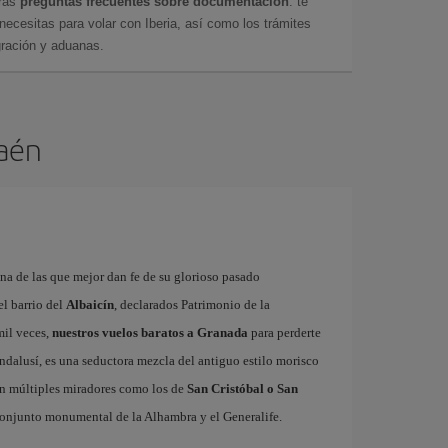
tras
preguntas frecuentes sobre documentación
: te
cesitas para volar con Iberia, así como los trámites
gración y aduanas.
Jaén
na de las que mejor dan fe de su glorioso pasado
el barrio del
Albaicín
, declarados Patrimonio de la
mil veces,
nuestros vuelos baratos a Granada
para perderte
andalusí, es una seductora mezcla del antiguo estilo morisco
on múltiples miradores como los de
San Cristóbal o San
 conjunto monumental de la Alhambra y el Generalife.