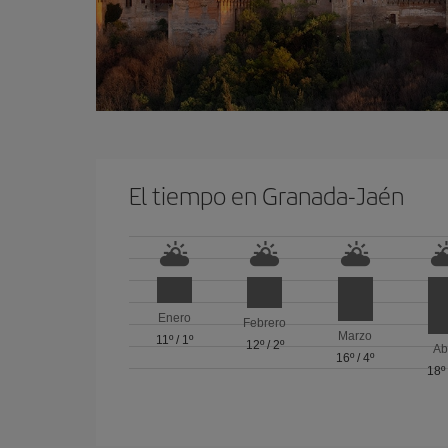
El tiempo en Granada-Jaén
Enero
Febrero
Marzo
11º
/
1º
12º
/
2º
Ab
16º
/
4º
18º