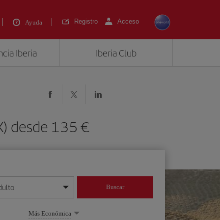
Registro
Acceso
Ayuda
cia Iberia
Iberia Club
RX) desde 135 €
dulto
Buscar
o día/mes/año
Más Económica