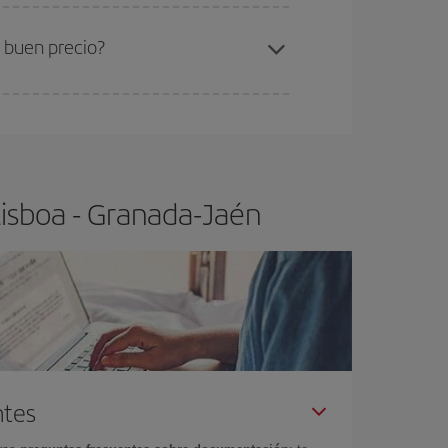
ra el vuelo más barato.
 buen precio?
ser flexible.
Lo normal es que
cuanto antes
 poco abiertos, podrás
elegir el precio más
Lisboa - Granada-Jaén
ntes