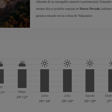
Además de su innegable atractivo patrimonial, Granada o
mismo día es posible esquiar en
Sierra Nevada
, bañarse
gitanos situado en la colina de Valparaíso.
ril
Mayo
/
7º
Junio
Julio
Agosto
Sept
23º
/
11º
29º
/
16º
33º
/
20º
33º
/
19º
27º