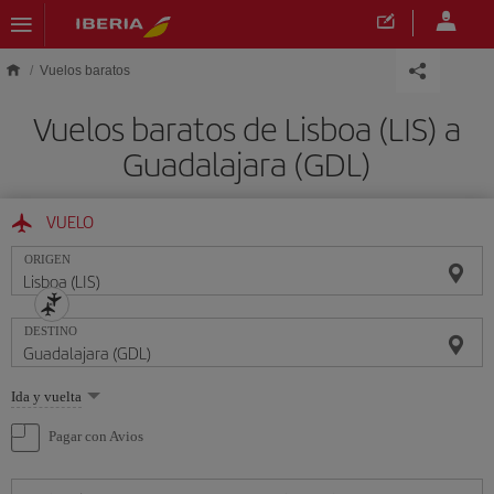
Saltar al contenido principal
Vuelos baratos
Vuelos baratos de Lisboa (LIS) a
Guadalajara (GDL)
VUELO
ORIGEN
DESTINO
Seleccione
Ida y vuelta
una
opción
Pagar con Avios