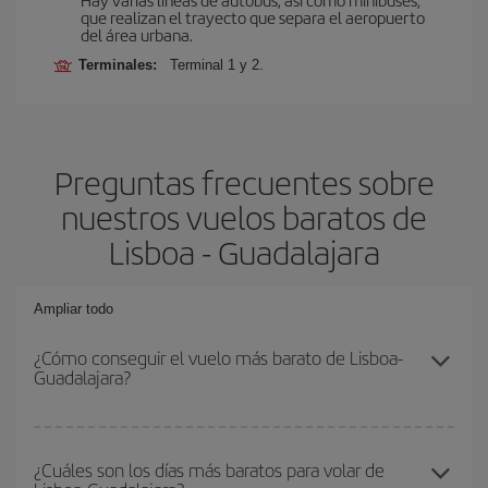
que realizan el trayecto que separa el aeropuerto
del área urbana.
Terminales:
Terminal 1 y 2.
Preguntas frecuentes sobre
nuestros vuelos baratos de
Lisboa - Guadalajara
Ampliar todo
¿Cómo conseguir el vuelo más barato de Lisboa-
Guadalajara?
Podrás ahorrar en tu billete de avión de Lisboa-Guadalajara-dest y
conseguir el vuelo más barato si evitas temporadas altas,
¿Cuáles son los días más baratos para volar de
compras con antelación y puedes ser flexible con las fechas y