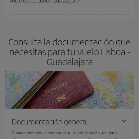
vuelo desde Lisboa-Guadalajara?
vayan agotando. Por eso, comprar con antelación es
fundamental
para conseguir
vuelos baratos a Lisboa-
En Iberia, tenemos distintas tarifas para garantizarte el mejor
Guadalajara-dest
.
precio según tus necesidades de viaje. La tarifa básica, te
asegura el vuelo más barato.
Consulta la documentación que
necesitas para tu vuelo Lisboa -
Guadalajara
Documentación general
Cuando termines la compra de tu billete de avión, recuerda