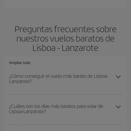
Preguntas frecuentes sobre
nuestros vuelos baratos de
Lisboa - Lanzarote
Ampliar todo
¿Cómo conseguir el vuelo más barato de Lisboa-
Lanzarote?
Podrás ahorrar en tu billete de avión de Lisboa-Lanzarote-dest y
conseguir el vuelo más barato si evitas temporadas altas,
¿Cuáles son los días más baratos para volar de
Lisboa-Lanzarote?
compras con antelación y puedes ser flexible con las fechas y
horarios de ida y vuelta.
Para saber qué días te saldrá más económico volar, solo tienes