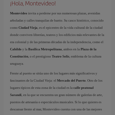
¡Hola, Montevideo!
Montevideo
invita a perderse por sus numerosas plazas, avenidas
arboladas y calles tranquilas de barrio. Su casco histórico, conocido
como
Ciudad Vieja
, es el epicentro de la vida cultural de la ciudad
donde conviven librerías, teatros y los edificios más relevantes de la
era colonial y de las primeras décadas de la independencia, como el
Cabildo
y la
Basílica Metropolitana
, ambos en la
Plaza de la
Constitución
, o el prestigioso
Teatro Solís
, emblema de la cultura
uruguaya.
Frente al puerto se sitúa uno de los lugares más significativos y
fascinantes de la Ciudad Vieja: el
Mercado del Puerto
. Otro de los
lugares típicos de esta zona de la ciudad es la
calle peatonal
Sarandí
, en la que se encuentra un gran número de galerías de arte,
puestos de artesanía o espectáculos musicales. Si lo que quieres es
descansar frente al mar, Montevideo cuenta con una de las mejores