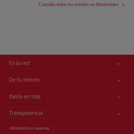
Consulta todos los eventos en Montevideo
En la red
De tu interés
Iberia Joven
Mejor precio garantizado
Iberia es más
Tu seguridad es lo primero
Noticias y Novedades
Declaración de accesibilidad
Transparencia
Talento a bordo
Compromiso de servicio
Información Legal
Grupo Iberia
Publicidad
Información y reservas
Condiciones Transporte