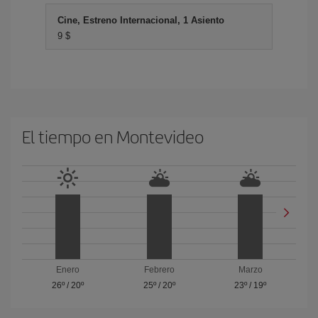
Cine, Estreno Internacional, 1 Asiento
9 $
El tiempo en Montevideo
Enero
Febrero
Marzo
26º
/
20º
25º
/
20º
23º
/
19º