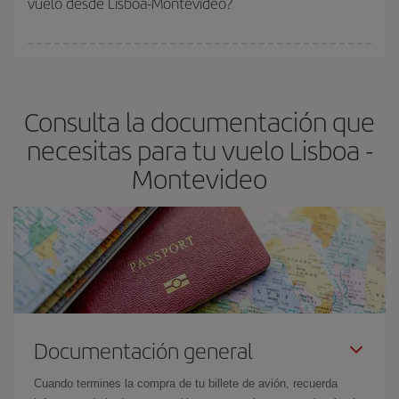
vuelo desde Lisboa-Montevideo?
vayan agotando. Por eso, comprar con antelación es
fundamental
para conseguir
vuelos baratos a Lisboa-
En Iberia, tenemos distintas tarifas para garantizarte el mejor
Montevideo-dest
.
precio según tus necesidades de viaje. La tarifa básica, te
asegura el vuelo más barato.
Consulta la documentación que
necesitas para tu vuelo Lisboa -
Montevideo
Documentación general
Cuando termines la compra de tu billete de avión, recuerda