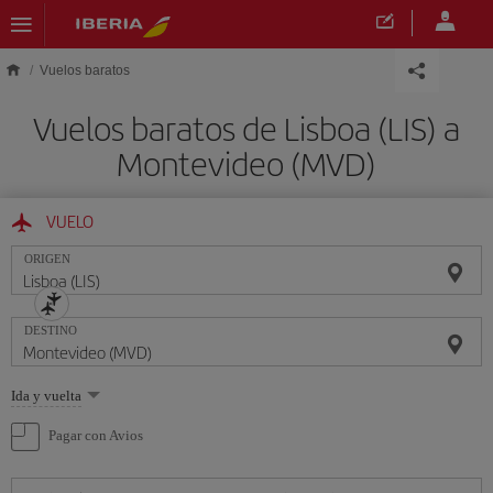
Saltar al contenido principal
Vuelos baratos
Vuelos baratos de Lisboa (LIS) a
Montevideo (MVD)
VUELO
ORIGEN
DESTINO
Seleccione
Ida y vuelta
una
opción
Pagar con Avios