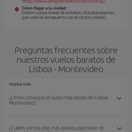
https://www.aeropuertodecarrasco.com.uy/
Cómo llegar a la ciudad:
Existen varias líneas de autobús, incluidas expréss,
que unen el aeropuerto con el centro urbano.
Preguntas frecuentes sobre
nuestros vuelos baratos de
Lisboa - Montevideo
Ampliar todo
¿Cómo conseguir el vuelo más barato de Lisboa-
Montevideo?
Podrás ahorrar en tu billete de avión de Lisboa-Montevideo-dest y
conseguir el vuelo más barato si evitas temporadas altas,
¿Cuáles son los días más baratos para volar de
compras con antelación y puedes ser flexible con las fechas y