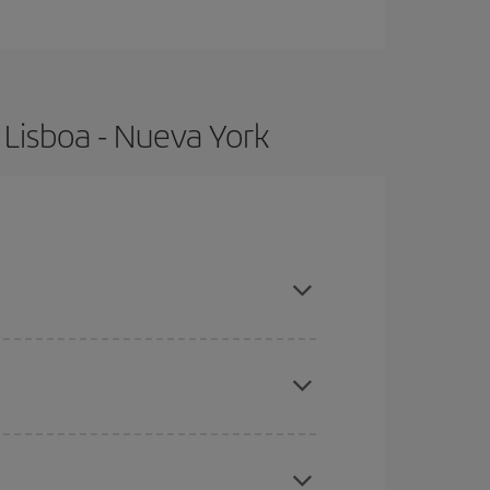
 Lisboa - Nueva York
ompras con antelación y puedes ser flexible con
ratos
. Dinos desde dónde vuelas, a dónde
ra días cercanos
, tanto de ida como de vuelta,