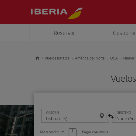
Saltar al contenido principal
Reservar
Gestionar
Vuelos baratos
América del Norte
USA
Nueva 
Vuelos
ORIGEN
DESTINO
Seleccione
Pagar con Avios
Ida y vuelta