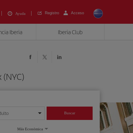
Registro
Acceso
Ayuda
cia Iberia
Iberia Club
k (NYC)
dulto
Buscar
o día/mes/año
Más Económica