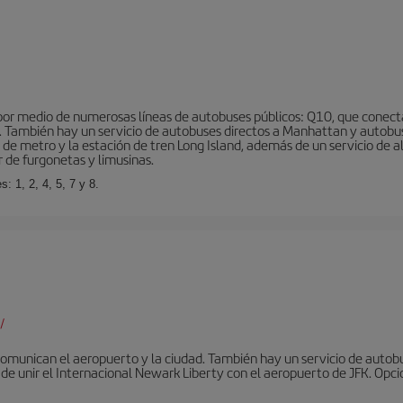
r medio de numerosas líneas de autobuses públicos: Q10, que conecta co
o… También hay un servicio de autobuses directos a Manhattan y autobu
d de metro y la estación de tren Long Island, además de un servicio de
r de furgonetas y limusinas.
: 1, 2, 4, 5, 7 y 8.
/
omunican el aeropuerto y la ciudad. También hay un servicio de autobuse
de unir el Internacional Newark Liberty con el aeropuerto de JFK. Opcio