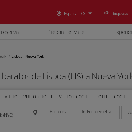
España - ES
Empresas
 reserva
Preparar el viaje
Experien
York
Lisboa - Nueva York
 baratos de Lisboa (LIS) a Nueva Yor
VUELO
VUELO + HOTEL
VUELO + COCHE
HOTEL
COCHE
Fecha ida
Fecha vuelta
1
A
Introduce la fecha en formato día/mes/año
Introduce la fecha en format