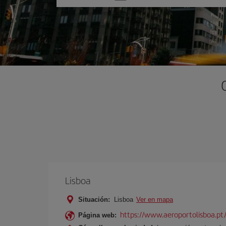
una
opción
Lisboa
Situación:
Lisboa
Ver en mapa
https://www.aeroportolisboa.pt
Página web: