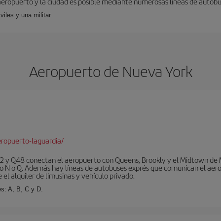
aeropuerto y la ciudad es posible mediante numerosas líneas de autobús,
viles y una militar.
Aeropuerto de Nueva York
ropuerto-laguardia/
 y Q48 conectan el aeropuerto con Queens, Brookly y el Midtown de Ma
o N o Q. Además hay líneas de autobuses exprés que comunican el aero
el alquiler de limusinas y vehículo privado.
s: A, B, C y D.