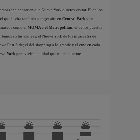
mpezar a pensar en qué Nueva York quieres visitar. El de los
 el que invita también a coger aire en
Central Park
y en
es museos como el
MOMA o el Metropolitan
; el de los puestos
 urbanos en las azoteas; el Nueva York de los
musicales de
owe East Side; el del shopping a lo grande y el cine en cada
ueva York
para vivir la ciudad que nunca duerme.