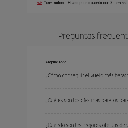
Terminales:
El aeropuerto cuenta con 3 terminal
Preguntas frecuente
Ampliar todo
¿Cómo conseguir el vuelo más barat
Podrás ahorrar en tu billete de avión de Lisboa-N
las fechas y horarios de ida y vuelta.
¿Cuáles son los días más baratos par
Para saber qué días te saldrá más económico vol
quieres ir y en qué fechas habías pensado viajar
¿Cuándo son las mejores ofertas de 