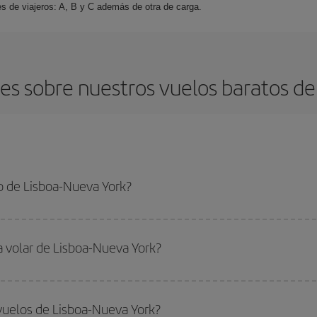
es de viajeros: A, B y C además de otra de carga.
s sobre nuestros vuelos baratos de
o de Lisboa-Nueva York?
ueva York-dest y conseguir el vuelo más barato si evitas temporadas altas, c
a volar de Lisboa-Nueva York?
ar, solo tienes que empezar una consulta en nuestro
buscador de vuelos ba
. Te mostraremos los vuelos más baratos, no solo
para tu consulta, sino pa
vuelos de Lisboa-Nueva York?