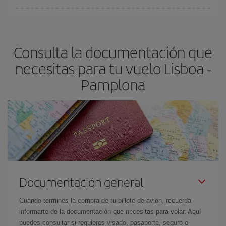
Cualquier día de la semana puedes encontrar vuelos baratos. Las
claves para encontrar los mejores precios son
anticiparte y ser
flexible.
Lo normal es que
cuanto antes
reserves tus billetes de
Consulta la documentación que
avión más baratos te saldrán. Además, si buscas los vuelos con
las fechas y los horarios del viaje un poco abiertos, podrás
elegir
necesitas para tu vuelo Lisboa -
el precio más barato.
Pamplona
Documentación general
Cuando termines la compra de tu billete de avión, recuerda
informarte de la documentación que necesitas para volar. Aquí
puedes consultar si requieres visado, pasaporte, seguro o