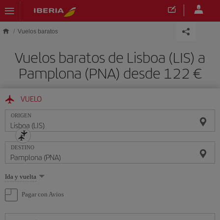
Saltar al contenido principal
Vuelos baratos
Vuelos baratos de Lisboa (LIS) a
Pamplona (PNA) desde 122 €
VUELO
ORIGEN
DESTINO
Seleccione
Ida y vuelta
una
opción
Pagar con Avios