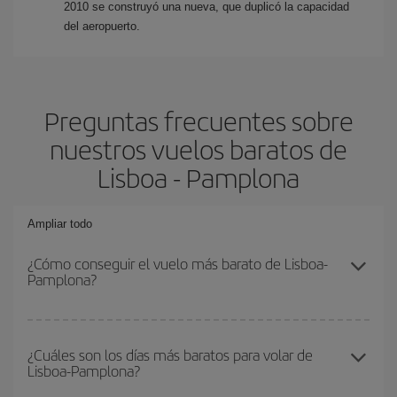
2010 se construyó una nueva, que duplicó la capacidad
del aeropuerto.
Preguntas frecuentes sobre
nuestros vuelos baratos de
Lisboa - Pamplona
Ampliar todo
¿Cómo conseguir el vuelo más barato de Lisboa-
Pamplona?
Podrás ahorrar en tu billete de avión de Lisboa-Pamplona-dest y
conseguir el vuelo más barato si evitas temporadas altas,
¿Cuáles son los días más baratos para volar de
Lisboa-Pamplona?
compras con antelación y puedes ser flexible con las fechas y
horarios de ida y vuelta.