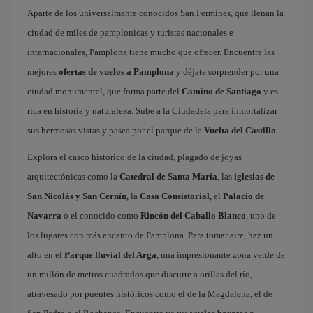
Aparte de los universalmente conocidos San Fermines, que llenan la
ciudad de miles de pamplonicas y turistas nacionales e
internacionales, Pamplona tiene mucho que ofrecer. Encuentra las
mejores
ofertas de vuelos a Pamplona
y déjate sorprender por una
ciudad monumental, que forma parte del
Camino de Santiago
y es
rica en historia y naturaleza. Sube a la Ciudadela para inmortalizar
sus hermosas vistas y pasea por el parque de la
Vuelta del Castillo
.
Explora el casco histórico de la ciudad, plagado de joyas
arquitectónicas como la
Catedral de Santa María
, las
iglesias de
San Nicolás y San Cernín
, la
Casa Consistorial
, el
Palacio de
Navarra
o el conocido como
Rincón del Caballo Blanco
, uno de
los lugares con más encanto de Pamplona. Para tomar aire, haz un
alto en el
Parque fluvial del Arga
, una impresionante zona verde de
un millón de metros cuadrados que discurre a orillas del río,
atravesado por puentes históricos como el de la Magdalena, el de