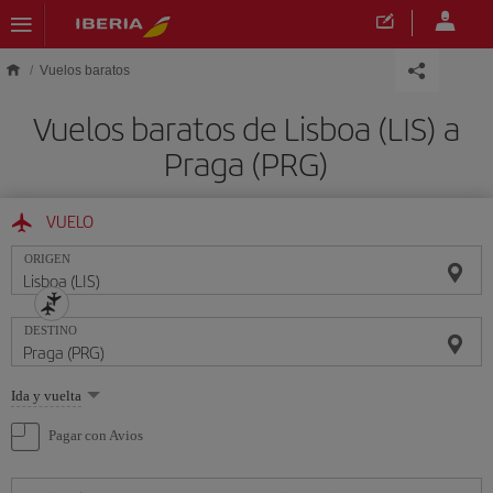
Saltar al contenido principal
Vuelos baratos
Vuelos baratos de Lisboa (LIS) a
Praga (PRG)
VUELO
ORIGEN
DESTINO
Seleccione
Ida y vuelta
una
opción
Pagar con Avios