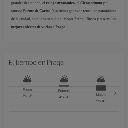
grandes del mundo, el
reloj astronómico
, el
Clementinum
y el
famoso
Puente de Carlos
. Y si tienes ganas de tener una panorámica
de la ciudad, no dudes en subir al Monte Petrin. ¡Busca y reserva las
mejores ofertas de vuelos a Praga
!
El tiempo en Praga
Enero
Febrero
Marzo
3º
/
-3º
4º
/
-3º
9º
/
0º