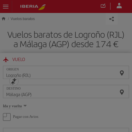
Saltar al contenido principal
Vuelos baratos
Vuelos baratos de Logroño (RJL)
a Málaga (AGP) desde 174 €
VUELO
ORIGEN
DESTINO
Seleccione
Ida y vuelta
una
opción
Pagar con Avios