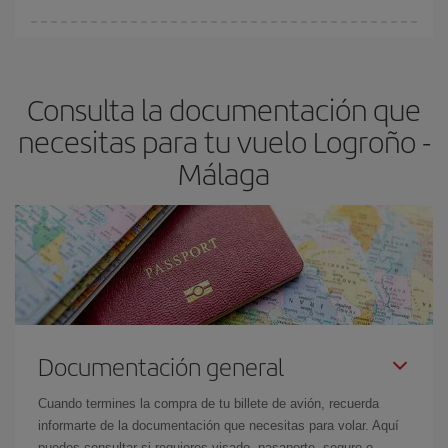
Cualquier día de la semana puedes encontrar vuelos baratos. Las
claves para encontrar los mejores precios son
anticiparte y ser
flexible.
Lo normal es que
cuanto antes
reserves tus billetes de
Consulta la documentación que
avión más baratos te saldrán. Además, si buscas los vuelos con
las fechas y los horarios del viaje un poco abiertos, podrás
elegir
necesitas para tu vuelo Logroño -
el precio más barato.
Málaga
Documentación general
Cuando termines la compra de tu billete de avión, recuerda
informarte de la documentación que necesitas para volar. Aquí
puedes consultar si requieres visado, pasaporte, seguro o