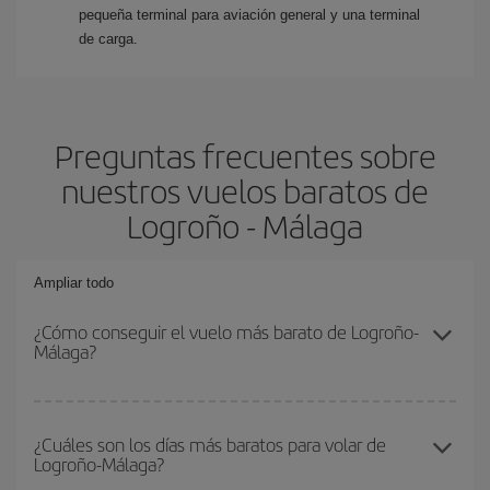
pequeña terminal para aviación general y una terminal
de carga.
Preguntas frecuentes sobre
nuestros vuelos baratos de
Logroño - Málaga
Ampliar todo
¿Cómo conseguir el vuelo más barato de Logroño-
Málaga?
Podrás ahorrar en tu billete de avión de Logroño-Málaga-dest y
conseguir el vuelo más barato si evitas temporadas altas,
¿Cuáles son los días más baratos para volar de
Logroño-Málaga?
compras con antelación y puedes ser flexible con las fechas y
horarios de ida y vuelta.