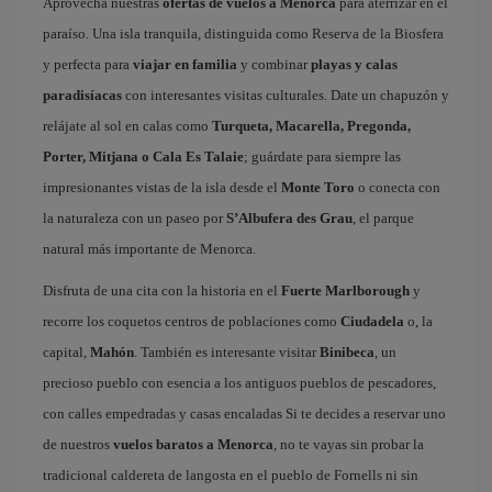
Aprovecha nuestras
ofertas de vuelos a Menorca
para aterrizar en el
paraíso. Una isla tranquila, distinguida como Reserva de la Biosfera
y perfecta para
viajar en familia
y combinar
playas y calas
paradisíacas
con interesantes visitas culturales. Date un chapuzón y
relájate al sol en calas como
Turqueta, Macarella, Pregonda,
Porter, Mitjana o Cala Es Talaie
; guárdate para siempre las
impresionantes vistas de la isla desde el
Monte Toro
o conecta con
la naturaleza con un paseo por
S’Albufera des Grau
, el parque
natural más importante de Menorca.
Disfruta de una cita con la historia en el
Fuerte Marlborough
y
recorre los coquetos centros de poblaciones como
Ciudadela
o, la
capital,
Mahón
. También es interesante visitar
Binibeca
, un
precioso pueblo con esencia a los antiguos pueblos de pescadores,
con calles empedradas y casas encaladas Si te decides a reservar uno
de nuestros
vuelos baratos a Menorca
, no te vayas sin probar la
tradicional caldereta de langosta en el pueblo de Fornells ni sin