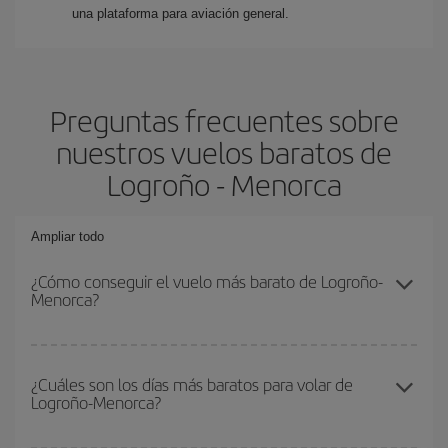
una plataforma para aviación general.
Preguntas frecuentes sobre
nuestros vuelos baratos de
Logroño - Menorca
Ampliar todo
¿Cómo conseguir el vuelo más barato de Logroño-
Menorca?
Podrás ahorrar en tu billete de avión de Logroño-Menorca-dest y
conseguir el vuelo más barato si evitas temporadas altas,
¿Cuáles son los días más baratos para volar de
Logroño-Menorca?
compras con antelación y puedes ser flexible con las fechas y
horarios de ida y vuelta.