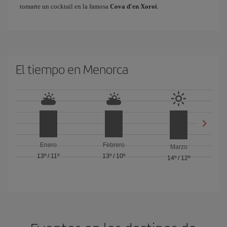
tomarte un cocktail en la famosa
Cova d'en Xoroi
.
El tiempo en Menorca
Enero
Febrero
Marzo
13º
/
11º
13º
/
10º
14º
/
12º