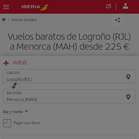
Saltar al contenido principal
Vuelos baratos
Vuelos baratos de Logroño (RJL)
a Menorca (MAH) desde 225 €
VUELO
ORIGEN
DESTINO
Seleccione
Ida y vuelta
una
opción
Pagar con Avios