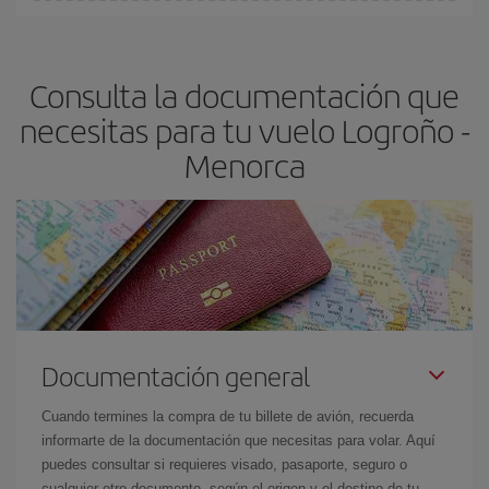
Cualquier día de la semana puedes encontrar vuelos baratos. Las
claves para encontrar los mejores precios son
anticiparte y ser
flexible.
Lo normal es que
cuanto antes
reserves tus billetes de
Consulta la documentación que
avión más baratos te saldrán. Además, si buscas los vuelos con
las fechas y los horarios del viaje un poco abiertos, podrás
elegir
necesitas para tu vuelo Logroño -
el precio más barato.
Menorca
Documentación general
Cuando termines la compra de tu billete de avión, recuerda
informarte de la documentación que necesitas para volar. Aquí
puedes consultar si requieres visado, pasaporte, seguro o
cualquier otro documento, según el origen y el destino de tu