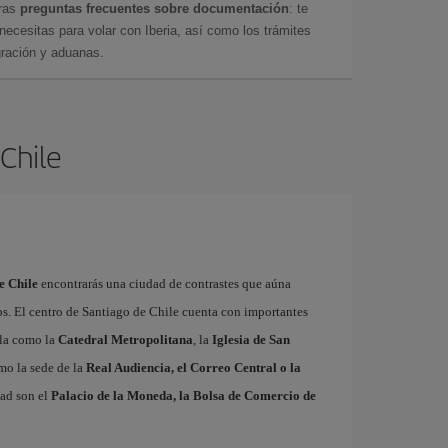
tras
preguntas frecuentes sobre documentación
: te
cesitas para volar con Iberia, así como los trámites
gración y aduanas.
 Chile
e Chile
encontrarás una ciudad de contrastes que aúna
os. El centro de Santiago de Chile cuenta con importantes
ola como la
Catedral Metropolitana
, la
Iglesia de San
omo la sede de la
Real Audiencia, el Correo Central o la
dad son el
Palacio de la Moneda, la Bolsa de Comercio de