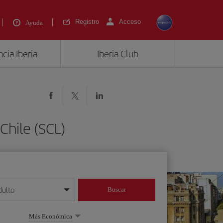
Registro
Acceso
Ayuda
cia Iberia
Iberia Club
Chile (SCL)
dulto
Buscar
o día/mes/año
Más Económica