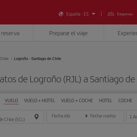
España - ES
Empresas
 reserva
Preparar el viaje
Experien
Chile
Logroño - Santiago de Chile
atos de Logroño (RJL) a Santiago de 
VUELO
VUELO + HOTEL
VUELO + COCHE
HOTEL
COCHE
Fecha ida
Fecha vuelta
1
A
Introduce la fecha en formato día/mes/año
Introduce la fecha en format