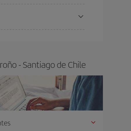
elo y de que las tarifas más baratas (turista)
groño-Santiago de Chile-dest
.
ra el vuelo más barato.
oño - Santiago de Chile
ntes