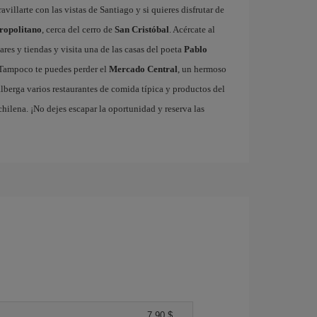
villarte con las vistas de Santiago y si quieres disfrutar de
ropolitano
, cerca del cerro de
San Cristóbal
. Acércate al
bares y tiendas y visita una de las casas del poeta
Pablo
Tampoco te puedes perder el
Mercado Central
, un hermoso
alberga varios restaurantes de comida típica y productos del
 chilena. ¡No dejes escapar la oportunidad y reserva las
7,90 $