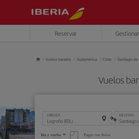
Saltar al contenido principal
Reservar
Gestionar
Vuelos baratos
Sudamérica
Chile
Santiago de 
Vuelos bar
ORIGEN
DESTINO
Seleccione
Pagar con Avios
Ida y vuelta