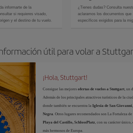
da informarte de la
¿Tienes dudas? Consulta nues
sultar si requieres visado,
aclaramos los documentos que ne
rigen y el destino de tu vuelo.
específicos exigidos para la mi
nformación útil para volar a Stuttga
¡Hola, Stuttgart!
Consigue las mejores
ofertas de vuelos a Stuttgart
, un 
Además de los principales atractivos turísticos de la ci
donde también se encuentra la
Iglesia de San Giovanni
Negra
. Otros lugares recomendados son La Fortaleza de
Playa del Castillo, SchlossPlatz
, con su carácter único,
más hermosos de Europa.