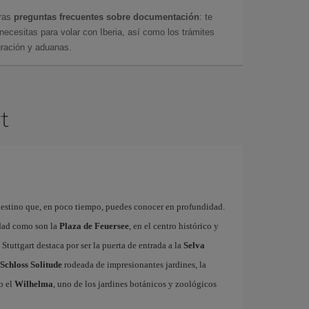
tras
preguntas frecuentes sobre documentación
: te
cesitas para volar con Iberia, así como los trámites
gración y aduanas.
rt
destino que, en poco tiempo, puedes conocer en profundidad.
udad como son la
Plaza de Feuersee
, en el centro histórico y
, Stuttgart destaca por ser la puerta de entrada a la
Selva
Schloss Solitude
rodeada de impresionantes jardines, la
 o el
Wilhelma
, uno de los jardines botánicos y zoológicos