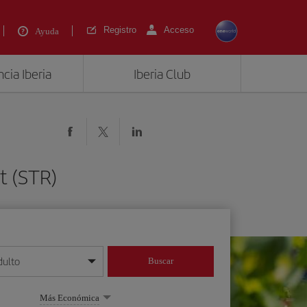
Registro
Acceso
Ayuda
cia Iberia
Iberia Club
t (STR)
dulto
Buscar
o día/mes/año
Más Económica