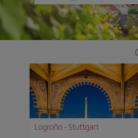
una
opción
Logroño
-
Stuttgart