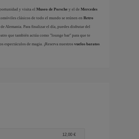
portunidad y visita el
Museo de Porsche
y el de
Mercedes
utomóviles clásicos de todo el mundo se reúnen en
Retro
e Alemania. Para finalizar el día, puedes disfrutar del
teatro que también actúa como "lounge bar" para que te
sos espectáculos de magia. ¡Reserva nuestros
vuelos baratos
12,00 €