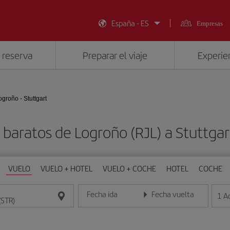
España - ES
Empresas
 reserva
Preparar el viaje
Experien
ogroño - Stuttgart
 baratos de Logroño (RJL) a Stuttgar
VUELO
VUELO + HOTEL
VUELO + COCHE
HOTEL
COCHE
Fecha ida
Fecha vuelta
1
A
Introduce la fecha en formato día/mes/año
Introduce la fecha en format