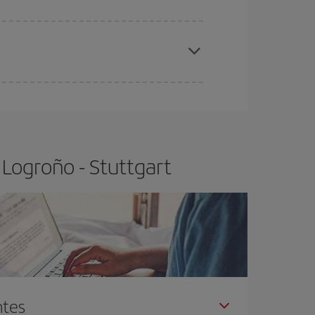
elo y de que las tarifas más baratas (turista)
groño-Stuttgart-dest
.
ra el vuelo más barato.
 Logroño - Stuttgart
ntes