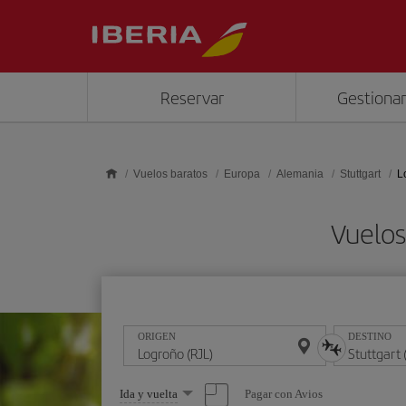
Saltar al contenido principal
Reservar
Gestionar
Vuelos baratos
Europa
Alemania
Stuttgart
L
Vuelos
ORIGEN
DESTINO
Seleccione
Pagar con Avios
Ida y vuelta