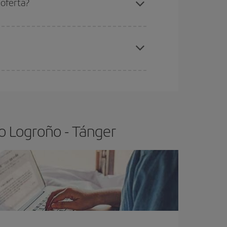
 oferta?
elo y de que las tarifas más baratas (turista)
ogroño-Tánger-dest
.
ra el vuelo más barato.
o Logroño - Tánger