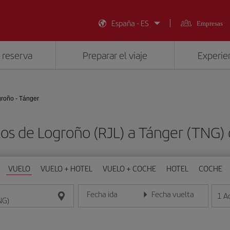
España - ES
Empresas
 reserva
Preparar el viaje
Experien
roño - Tánger
tos de Logroño (RJL) a Tánger (TNG)
VUELO
VUELO + HOTEL
VUELO + COCHE
HOTEL
COCHE
Fecha ida
Fecha vuelta
1
A
Introduce la fecha en formato día/mes/año
Introduce la fecha en format