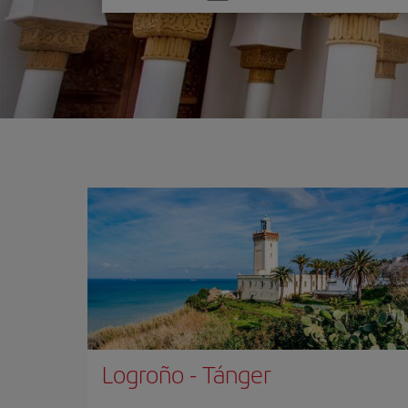
una
opción
Logroño
-
Tánger