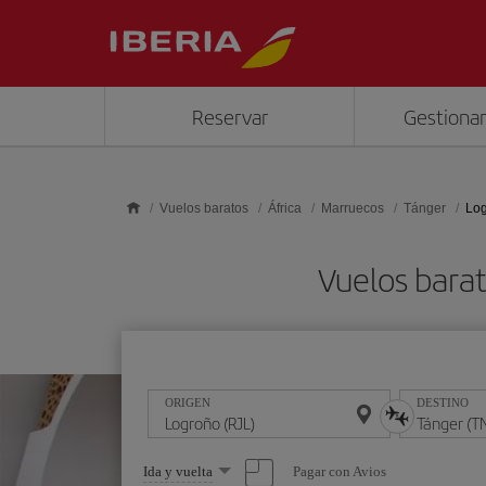
Saltar al contenido principal
Reservar
Gestionar
Vuelos baratos
África
Marruecos
Tánger
Log
Vuelos bara
ORIGEN
DESTINO
Seleccione
Pagar con Avios
Ida y vuelta