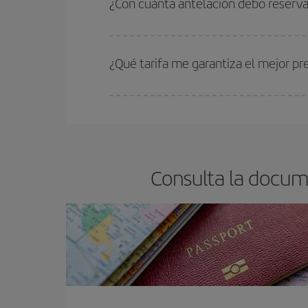
¿Con cuánta antelación debo reserva
barato.
Cuanto antes reserves
tus vuelos, mejores precio
estén disponibles o se vayan agotando. Por eso,
¿Qué tarifa me garantiza el mejor p
En Iberia, tenemos distintas tarifas para garantiz
Consulta la docum