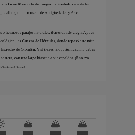
tra la
Gran Mezquita
de Tánger; la
Kasbah
, sede de los
que albergan los museos de Antigüedades y Artes
 o hermosos parajes naturales, tienes donde elegir. A poca
ueológico, las
Cuevas de Hércules
, donde reposó este mito
 Estrecho de Gibraltar. Y si tienes la oportunidad, no debes
ostero, con una larga historia a sus espaldas. ¡Reserva
xperiencia única!