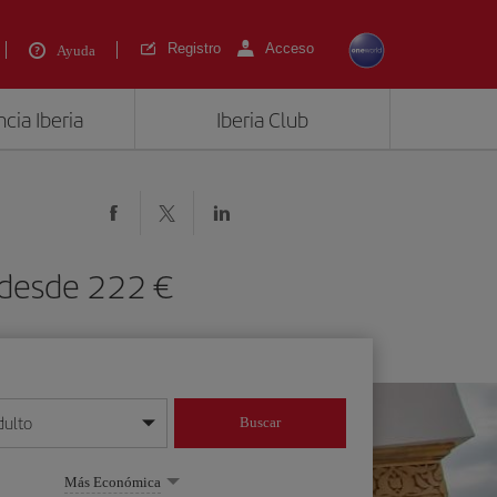
Registro
Acceso
Ayuda
cia Iberia
Iberia Club
 desde 222 €
dulto
Buscar
o día/mes/año
Más Económica