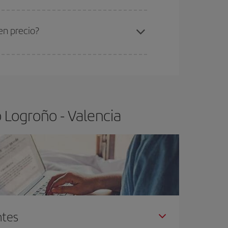
ra el vuelo más barato.
en precio?
ser flexible.
Lo normal es que
cuanto antes
 poco abiertos, podrás
elegir el precio más
 Logroño - Valencia
ntes