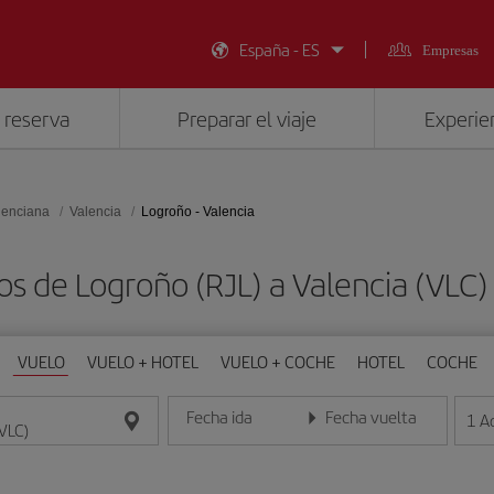
España - ES
Empresas
 reserva
Preparar el viaje
Experien
lenciana
Valencia
Logroño - Valencia
os de Logroño (RJL) a Valencia (VLC
VUELO
VUELO + HOTEL
VUELO + COCHE
HOTEL
COCHE
Fecha ida
Fecha vuelta
1
A
Introduce la fecha en formato día/mes/año
Introduce la fecha en format