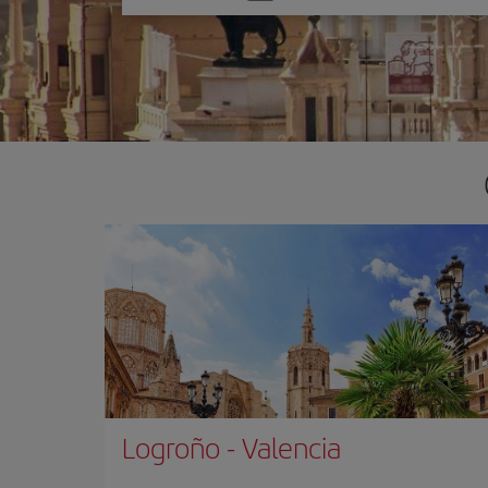
una
opción
Logroño
-
Valencia