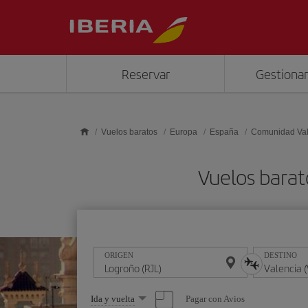
Saltar al contenido principal
Reservar
Gestionar
Vuelos baratos
Europa
España
Comunidad Va
Vuelos barat
ORIGEN
DESTINO
Seleccione
Pagar con Avios
Ida y vuelta