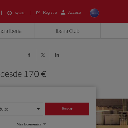
Registro
Acceso
Ayuda
cia Iberia
Iberia Club
) desde 170 €
dulto
Buscar
o día/mes/año
Más Económica