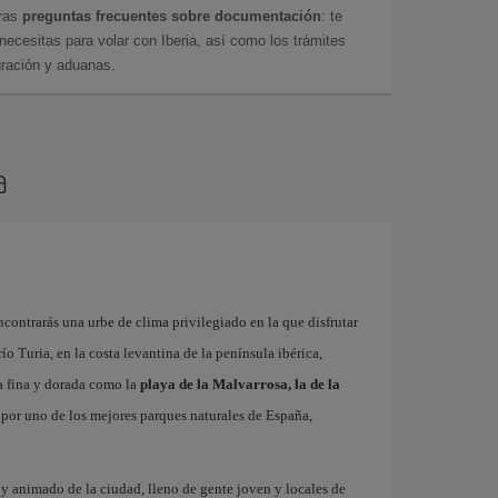
tras
preguntas frecuentes sobre documentación
: te
cesitas para volar con Iberia, así como los trámites
gración y aduanas.
a
contrarás una urbe de clima privilegiado en la que disfrutar
 río Turia, en la costa levantina de la península ibérica,
a fina y dorada como la
playa de la Malvarrosa, la de la
r por uno de los mejores parques naturales de España,
o y animado de la ciudad, lleno de gente joven y locales de