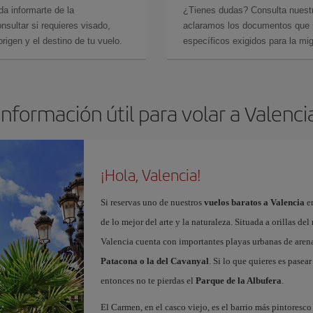
da informarte de la
¿Tienes dudas? Consulta nues
sultar si requieres visado,
aclaramos los documentos que ne
rigen y el destino de tu vuelo.
específicos exigidos para la mi
Información útil para volar a Valenci
¡Hola, Valencia!
Si reservas uno de nuestros
vuelos baratos a Valencia
en
de lo mejor del arte y la naturaleza. Situada a orillas del
Valencia cuenta con importantes playas urbanas de aren
Patacona o la del Cavanyal
. Si lo que quieres es pasea
entonces no te pierdas el
Parque de la Albufera
.
El Carmen, en el casco viejo, es el barrio más pintoresc