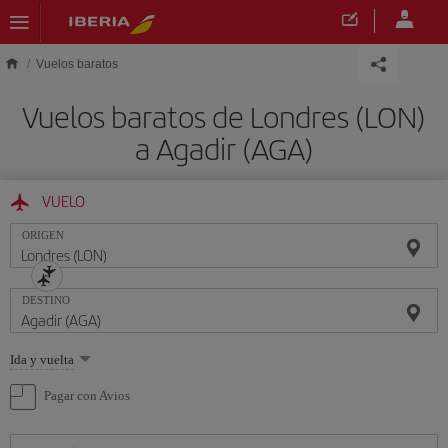
Saltar al contenido principal
Vuelos baratos
Vuelos baratos de Londres (LON)
a Agadir (AGA)
VUELO
ORIGEN
DESTINO
Seleccione
Ida y vuelta
una
opción
Pagar con Avios