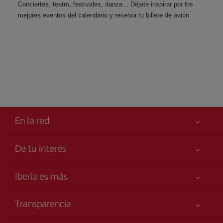
Conciertos, teatro, festivales, danza... Déjate inspirar por los
mejores eventos del calendario y reserva tu billete de avión
En la red
De tu interés
Iberia Joven
Mejor precio garantizado
Iberia es más
Tu seguridad es lo primero
Noticias y Novedades
Declaración de accesibilidad
Transparencia
Talento a bordo
Compromiso de servicio
Información Legal