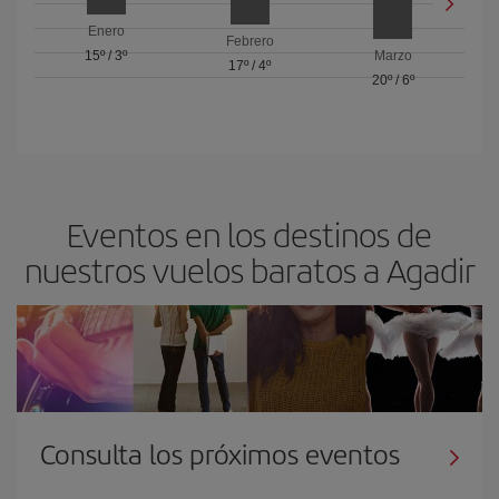
Enero
Febrero
15º
/
3º
Marzo
17º
/
4º
20º
/
6º
Eventos en los destinos de
nuestros vuelos baratos a Agadir
Consulta los próximos eventos