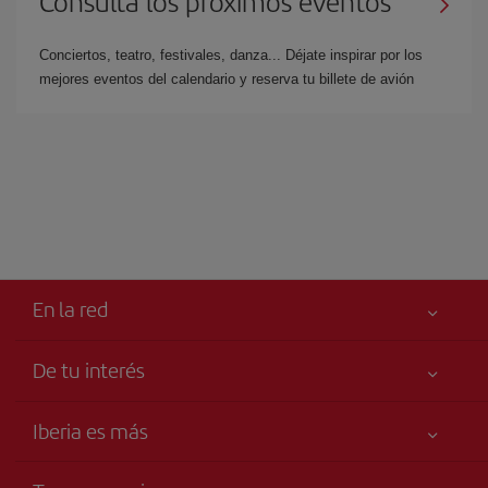
Consulta los próximos eventos
Conciertos, teatro, festivales, danza... Déjate inspirar por los
mejores eventos del calendario y reserva tu billete de avión
En la red
De tu interés
Iberia Joven
Mejor precio garantizado
Iberia es más
Tu seguridad es lo primero
Noticias y Novedades
Declaración de accesibilidad