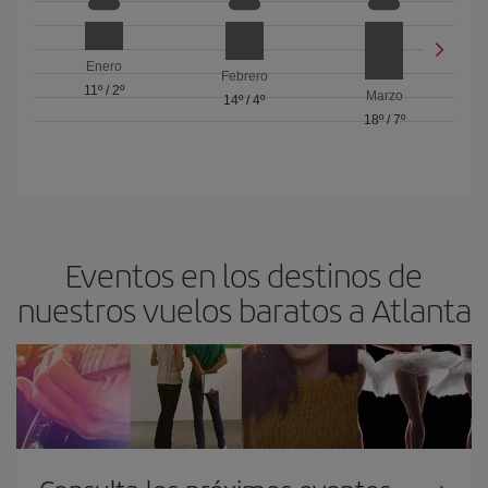
Enero
Febrero
11º
/
2º
Marzo
14º
/
4º
18º
/
7º
Eventos en los destinos de
nuestros vuelos baratos a Atlanta