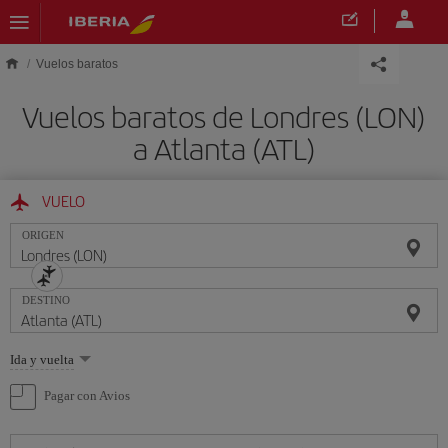
Saltar al contenido principal
Vuelos baratos
Vuelos baratos de Londres (LON)
a Atlanta (ATL)
VUELO
ORIGEN
DESTINO
Seleccione
Ida y vuelta
una
opción
Pagar con Avios