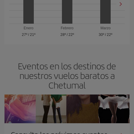
Enero
Febrero
Marzo
27º
/
21º
28º
/
22º
30º
/
22º
Eventos en los destinos de
nuestros vuelos baratos a
Chetumal