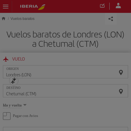
Saltar al contenido principal
Vuelos baratos
Vuelos baratos de Londres (LON)
a Chetumal (CTM)
VUELO
ORIGEN
DESTINO
Seleccione
Ida y vuelta
una
opción
Pagar con Avios