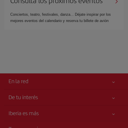
Consulta los próximos eventos
Conciertos, teatro, festivales, danza... Déjate inspirar por los
mejores eventos del calendario y reserva tu billete de avión
En la red
De tu interés
Iberia Joven
Mejor precio garantizado
Iberia es más
Tu seguridad es lo primero
Noticias y Novedades
Declaración de accesibilidad