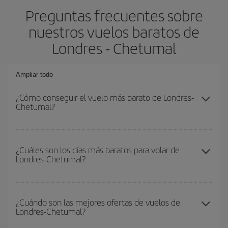
Preguntas frecuentes sobre
nuestros vuelos baratos de
Londres - Chetumal
Ampliar todo
¿Cómo conseguir el vuelo más barato de Londres-
Chetumal?
Podrás ahorrar en tu billete de avión de Londres-Chetumal-dest y
conseguir el vuelo más barato si evitas temporadas altas,
¿Cuáles son los días más baratos para volar de
Londres-Chetumal?
compras con antelación y puedes ser flexible con las fechas y
horarios de ida y vuelta.
Para saber qué días te saldrá más económico volar, solo tienes
que empezar una consulta en nuestro
buscador de vuelos
¿Cuándo son las mejores ofertas de vuelos de
Londres-Chetumal?
baratos
. Dinos desde dónde vuelas, a dónde quieres ir y en qué
fechas habías pensado viajar. Te mostraremos los vuelos más