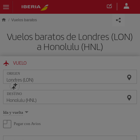
Saltar al contenido principal
Vuelos baratos
Vuelos baratos de Londres (LON)
a Honolulu (HNL)
VUELO
ORIGEN
DESTINO
Seleccione
Ida y vuelta
una
opción
Pagar con Avios