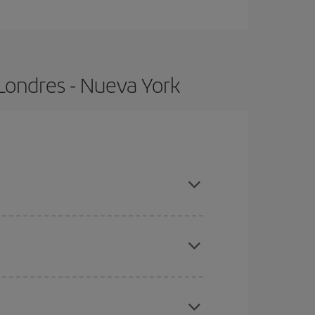
Londres - Nueva York
compras con antelación y puedes ser flexible con
ratos
. Dinos desde dónde vuelas, a dónde
ra días cercanos
, tanto de ida como de vuelta,
gunos
horarios
puede que te hagan ahorrar aún