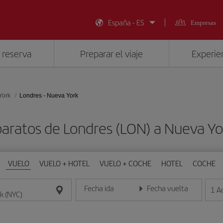
España - ES
Empresas
 reserva
Preparar el viaje
Experien
York
Londres - Nueva York
baratos de Londres (LON) a Nueva Yo
VUELO
VUELO + HOTEL
VUELO + COCHE
HOTEL
COCHE
Fecha ida
Fecha vuelta
1
A
Introduce la fecha en formato día/mes/año
Introduce la fecha en format