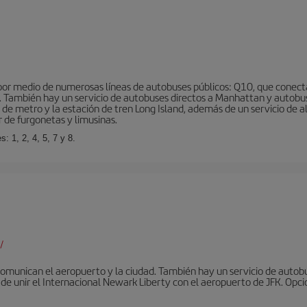
r medio de numerosas líneas de autobuses públicos: Q10, que conecta co
o… También hay un servicio de autobuses directos a Manhattan y autobu
d de metro y la estación de tren Long Island, además de un servicio de
r de furgonetas y limusinas.
: 1, 2, 4, 5, 7 y 8.
/
omunican el aeropuerto y la ciudad. También hay un servicio de autobuse
de unir el Internacional Newark Liberty con el aeropuerto de JFK. Opcio