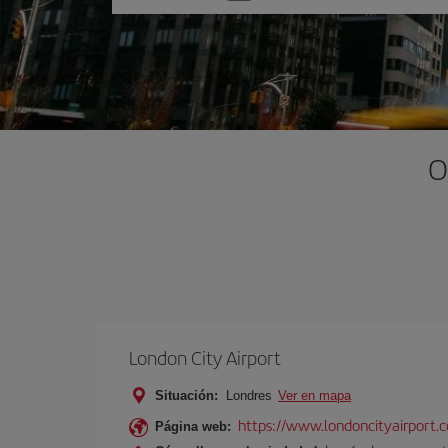
una
opción
O
London City Airport
Situación:
Londres
Ver en mapa
https://www.londoncityairport.
Página web: