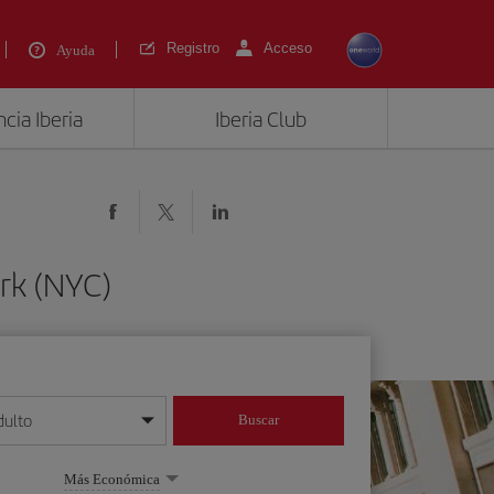
Registro
Acceso
Ayuda
cia Iberia
Iberia Club
rk (NYC)
dulto
Buscar
o día/mes/año
Más Económica