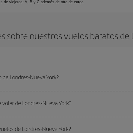
es de viajeros: A, B y C además de otra de carga.
s sobre nuestros vuelos baratos de 
o de Londres-Nueva York?
Nueva York-dest y conseguir el vuelo más barato si evitas temporadas altas, 
a volar de Londres-Nueva York?
ar, solo tienes que empezar una consulta en nuestro
buscador de vuelos ba
. Te mostraremos los vuelos más baratos, no solo
para tu consulta, sino pa
vuelos de Londres-Nueva York?
s, busca en las diferentes opciones de vuelo que te ofrecemos cada día: al