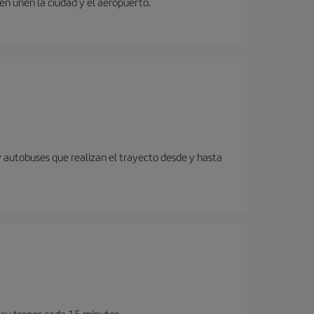
ren unen la ciudad y el aeropuerto.
y autobuses que realizan el trayecto desde y hasta
Hay trenes cada 15 minutos.