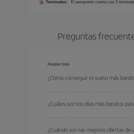
Terminales:
El aeropuerto cuenta con 3 terminal
Preguntas frecuente
Ampliar todo
¿Cómo conseguir el vuelo más barat
Podrás ahorrar en tu billete de avión de Londres-
las fechas y horarios de ida y vuelta.
¿Cuáles son los días más baratos par
Para saber qué días te saldrá más económico vol
quieres ir y en qué fechas habías pensado viajar
¿Cuándo son las mejores ofertas de 
para que puedas encontrar la mejor oferta. Ademá