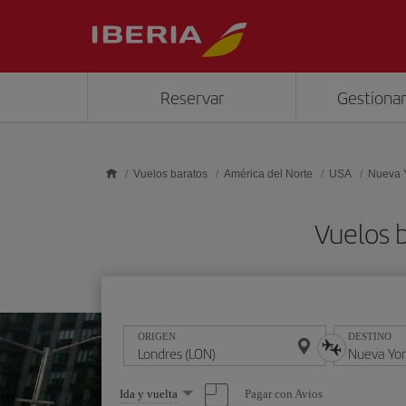
Saltar al contenido principal
Reservar
Gestionar
Vuelos baratos
América del Norte
USA
Nueva 
Vuelos 
ORIGEN
DESTINO
Seleccione
Pagar con Avios
Ida y vuelta