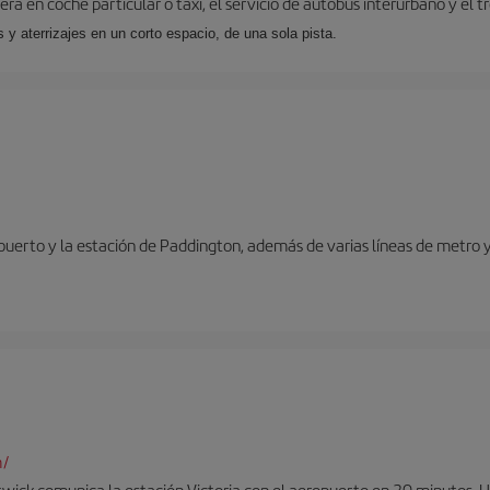
ra en coche particular o taxi, el servicio de autobús interurbano y el t
y aterrizajes en un corto espacio, de una sola pista.
opuerto y la estación de Paddington, además de varias líneas de metro 
m/
twick comunica la estación Victoria con el aeropuerto en 30 minutos. 