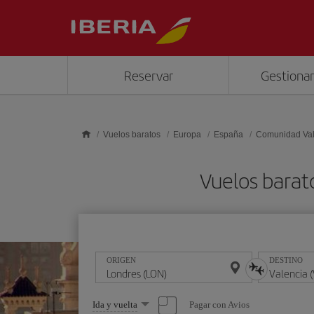
Saltar al contenido principal
Reservar
Gestionar
Vuelos baratos
Europa
España
Comunidad Va
Vuelos barat
ORIGEN
DESTINO
Seleccione
Pagar con Avios
Ida y vuelta