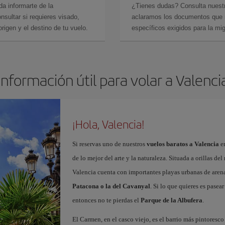
da informarte de la
¿Tienes dudas? Consulta nues
sultar si requieres visado,
aclaramos los documentos que ne
rigen y el destino de tu vuelo.
específicos exigidos para la mi
Información útil para volar a Valenci
¡Hola, Valencia!
Si reservas uno de nuestros
vuelos baratos a Valencia
en
de lo mejor del arte y la naturaleza. Situada a orillas del
Valencia cuenta con importantes playas urbanas de aren
Patacona o la del Cavanyal
. Si lo que quieres es pasea
entonces no te pierdas el
Parque de la Albufera
.
El Carmen, en el casco viejo, es el barrio más pintoresc