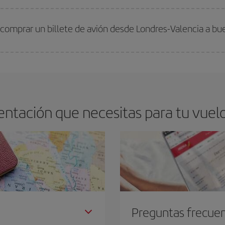
arte el mejor precio según tus necesidades de viaje. La tarifa básica, te asegu
 comprar un billete de avión desde Londres-Valencia a bu
os baratos. Las claves para encontrar los mejores precios son
anticiparte y 
drán. Además, si buscas los vuelos con las fechas y los horarios del viaje un
ntación que necesitas para tu vuelo
Preguntas frecue