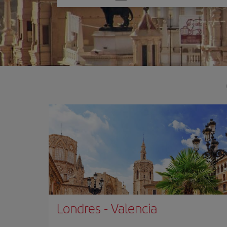
una
opción
Londres
-
Valencia