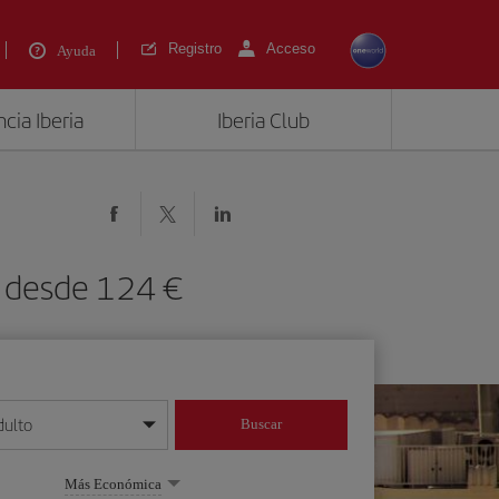
Registro
Acceso
Ayuda
cia Iberia
Iberia Club
) desde 124 €
dulto
Buscar
o día/mes/año
Más Económica