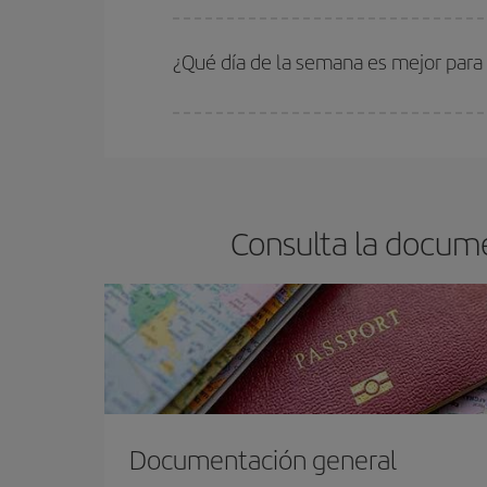
En Iberia, tenemos distintas tarifas para garantiz
¿Qué día de la semana es mejor para
Cualquier día de la semana puedes encontrar vuel
reserves tus billetes de avión más baratos te sal
barato.
Consulta la docume
Documentación general