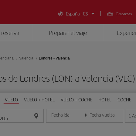
España - ES
Empresas
 reserva
Preparar el viaje
Experien
lenciana
Valencia
Londres - Valencia
os de Londres (LON) a Valencia (VLC
VUELO
VUELO + HOTEL
VUELO + COCHE
HOTEL
COCHE
Fecha ida
Fecha vuelta
1
A
Introduce la fecha en formato día/mes/año
Introduce la fecha en format