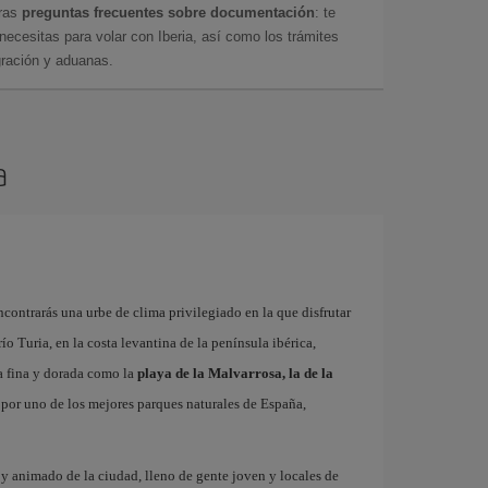
tras
preguntas frecuentes sobre documentación
: te
cesitas para volar con Iberia, así como los trámites
gración y aduanas.
a
contrarás una urbe de clima privilegiado en la que disfrutar
 río Turia, en la costa levantina de la península ibérica,
a fina y dorada como la
playa de la Malvarrosa, la de la
r por uno de los mejores parques naturales de España,
o y animado de la ciudad, lleno de gente joven y locales de