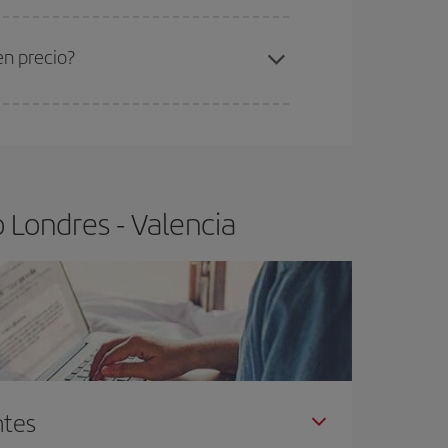
ra el vuelo más barato.
en precio?
ser flexible.
Lo normal es que
cuanto antes
 poco abiertos, podrás
elegir el precio más
 Londres - Valencia
ntes