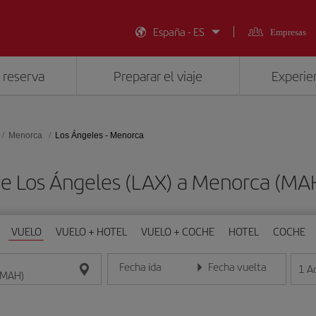
España - ES
Empresas
 reserva
Preparar el viaje
Experien
Menorca
Los Ángeles - Menorca
de Los Ángeles (LAX) a Menorca (M
VUELO
VUELO + HOTEL
VUELO + COCHE
HOTEL
COCHE
Fecha ida
Fecha vuelta
1
A
Introduce la fecha en formato día/mes/año
Introduce la fecha en format