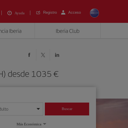
Registro
Acceso
Ayuda
cia Iberia
Iberia Club
AH) desde 1035 €
dulto
Buscar
o día/mes/año
Más Económica