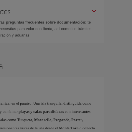
ntes
tras
preguntas frecuentes sobre documentación
: te
cesitas para volar con Iberia, así como los trámites
gración y aduanas.
a
errizar en el paraíso. Una isla tranquila, distinguida como
y combinar
playas y calas paradisíacas
con interesantes
 calas como
Turqueta, Macarella, Pregonda, Porter,
resionantes vistas de la isla desde el
Monte Toro
o conecta