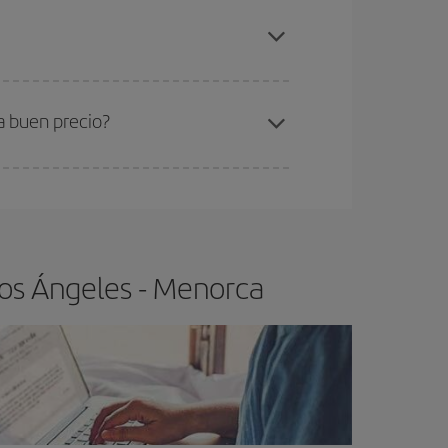
elo y de que las tarifas más baratas (turista)
os Ángeles-Menorca-dest
.
ra el vuelo más barato.
a buen precio?
ser flexible.
Lo normal es que
cuanto antes
 poco abiertos, podrás
elegir el precio más
Los Ángeles - Menorca