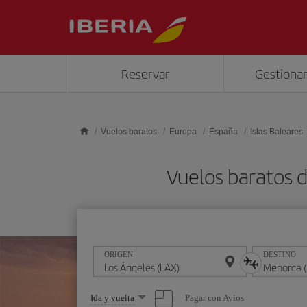
Saltar al contenido principal
Reservar
Gestionar
Vuelos baratos
Europa
España
Islas Baleares
Vuelos baratos 
ORIGEN
DESTINO
Seleccione
Pagar con Avios
Ida y vuelta