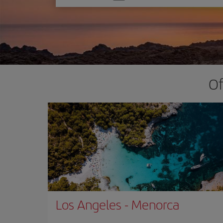
una
opción
Of
Los Angeles
-
Menorca