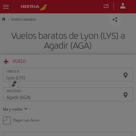
Saltar al contenido principal
Vuelos baratos
Vuelos baratos de Lyon (LYS) a
Agadir (AGA)
VUELO
ORIGEN
DESTINO
Seleccione
Ida y vuelta
una
opción
Pagar con Avios