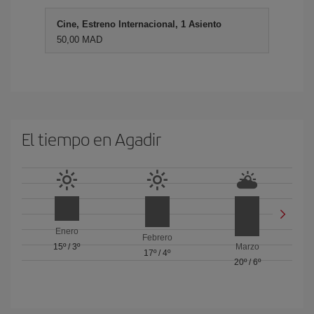
Cine, Estreno Internacional, 1 Asiento
50,00 MAD
El tiempo en Agadir
Enero
Febrero
15º
/
3º
Marzo
17º
/
4º
20º
/
6º