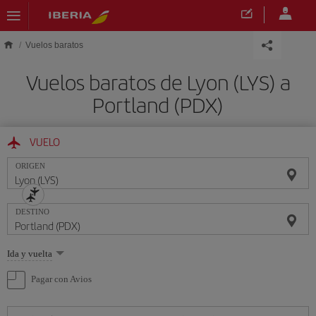
Saltar al contenido principal
Vuelos baratos
Vuelos baratos de Lyon (LYS) a
Portland (PDX)
VUELO
ORIGEN
DESTINO
Seleccione
Ida y vuelta
una
opción
Pagar con Avios