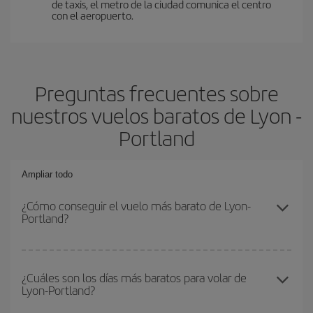
de taxis, el metro de la ciudad comunica el centro
con el aeropuerto.
Preguntas frecuentes sobre
nuestros vuelos baratos de Lyon -
Portland
Ampliar todo
¿Cómo conseguir el vuelo más barato de Lyon-
Portland?
Podrás ahorrar en tu billete de avión de Lyon-Portland-dest y
conseguir el vuelo más barato si evitas temporadas altas,
¿Cuáles son los días más baratos para volar de
Lyon-Portland?
compras con antelación y puedes ser flexible con las fechas y
horarios de ida y vuelta.