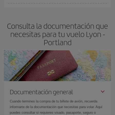
fundamental
para conseguir
vuelos baratos a Lyon-Portland-
En Iberia, tenemos distintas tarifas para garantizarte el mejor
dest
.
precio según tus necesidades de viaje. La tarifa básica, te
asegura el vuelo más barato.
Consulta la documentación que
necesitas para tu vuelo Lyon -
Portland
Documentación general
Cuando termines la compra de tu billete de avión, recuerda
informarte de la documentación que necesitas para volar. Aquí
puedes consultar si requieres visado, pasaporte, seguro o