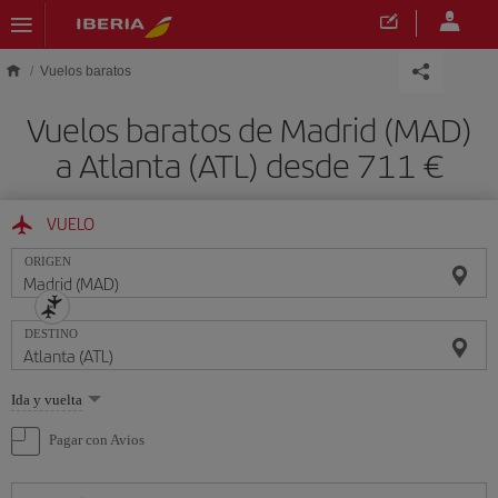
Saltar al contenido principal
Vuelos baratos
Vuelos baratos de Madrid (MAD)
a Atlanta (ATL) desde 711 €
VUELO
ORIGEN
DESTINO
Seleccione
Ida y vuelta
una
opción
Pagar con Avios