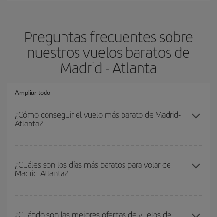
Preguntas frecuentes sobre
nuestros vuelos baratos de
Madrid - Atlanta
Ampliar todo
¿Cómo conseguir el vuelo más barato de Madrid-
Atlanta?
Podrás ahorrar en tu billete de avión de Madrid-Atlanta-dest y
conseguir el vuelo más barato si evitas temporadas altas,
¿Cuáles son los días más baratos para volar de
Madrid-Atlanta?
compras con antelación y puedes ser flexible con las fechas y
horarios de ida y vuelta.
Para saber qué días te saldrá más económico volar, solo tienes
que empezar una consulta en nuestro
buscador de vuelos
¿Cuándo son las mejores ofertas de vuelos de