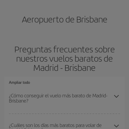
Aeropuerto de Brisbane
Preguntas frecuentes sobre
nuestros vuelos baratos de
Madrid - Brisbane
Ampliar todo
¿Cómo conseguir el vuelo más barato de Madrid-
Brisbane?
Podrás ahorrar en tu billete de avión de Madrid-Brisbane-dest y
conseguir el vuelo más barato si evitas temporadas altas,
¿Cuáles son los días más baratos para volar de