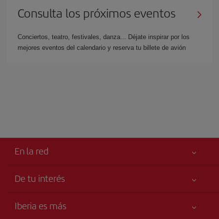
Consulta los próximos eventos
Conciertos, teatro, festivales, danza... Déjate inspirar por los
mejores eventos del calendario y reserva tu billete de avión
En la red
De tu interés
Iberia Joven
Mejor precio garantizado
Iberia es más
Tu seguridad es lo primero