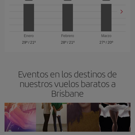
Enero
Febrero
Marzo
29º
/
21º
28º
/
21º
27º
/
20º
Eventos en los destinos de
nuestros vuelos baratos a
Brisbane