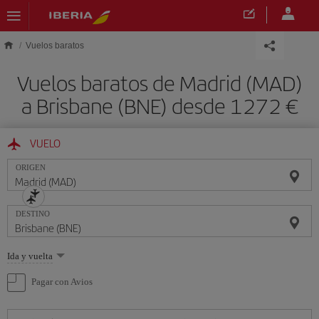
Saltar al contenido principal
Vuelos baratos
Vuelos baratos de Madrid (MAD)
a Brisbane (BNE) desde 1272 €
VUELO
ORIGEN
DESTINO
Seleccione
Ida y vuelta
una
opción
Pagar con Avios