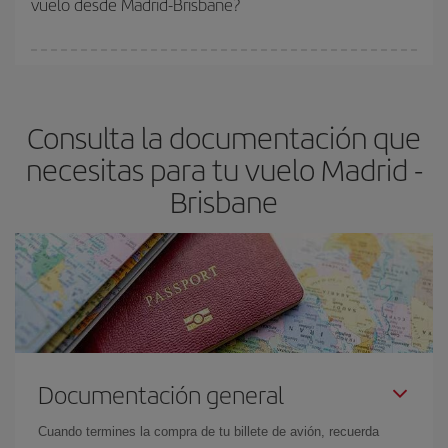
vuelo desde Madrid-Brisbane?
y de que las tarifas más baratas (turista) estén disponibles o se
vayan agotando. Por eso, comprar con antelación es
fundamental
para conseguir
vuelos baratos a Madrid-Brisbane-
En Iberia, tenemos distintas tarifas para garantizarte el mejor
dest
.
precio según tus necesidades de viaje. La tarifa básica, te
asegura el vuelo más barato.
Consulta la documentación que
necesitas para tu vuelo Madrid -
Brisbane
Documentación general
Cuando termines la compra de tu billete de avión, recuerda