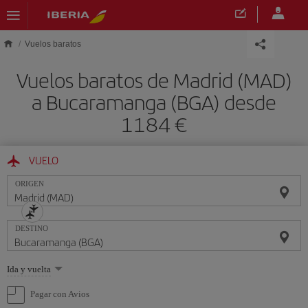
Saltar al contenido principal
Vuelos baratos
Vuelos baratos de Madrid (MAD)
a Bucaramanga (BGA) desde
1184 €
VUELO
ORIGEN
DESTINO
Seleccione
Ida y vuelta
una
opción
Pagar con Avios