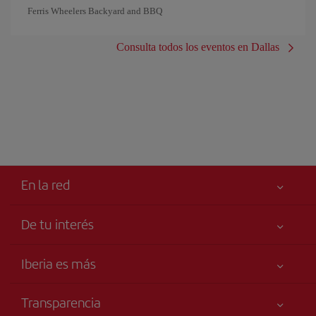
Ferris Wheelers Backyard and BBQ
Consulta todos los eventos en Dallas
En la red
De tu interés
Iberia Joven
Mejor precio garantizado
Iberia es más
Tu seguridad es lo primero
Noticias y Novedades
Declaración de accesibilidad
Transparencia
Talento a bordo
Compromiso de servicio