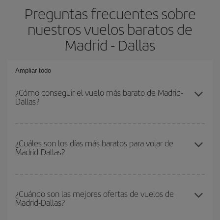
Preguntas frecuentes sobre
nuestros vuelos baratos de
Madrid - Dallas
Ampliar todo
¿Cómo conseguir el vuelo más barato de Madrid-
Dallas?
Podrás ahorrar en tu billete de avión de Madrid-Dallas-dest y
conseguir el vuelo más barato si evitas temporadas altas,
¿Cuáles son los días más baratos para volar de
Madrid-Dallas?
compras con antelación y puedes ser flexible con las fechas y
horarios de ida y vuelta.
Para saber qué días te saldrá más económico volar, solo tienes
que empezar una consulta en nuestro
buscador de vuelos
¿Cuándo son las mejores ofertas de vuelos de
Madrid-Dallas?
baratos
. Dinos desde dónde vuelas, a dónde quieres ir y en qué
fechas habías pensado viajar. Te mostraremos los vuelos más