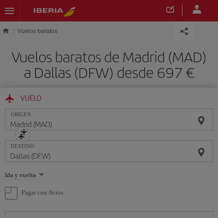
Saltar al contenido principal
Vuelos baratos
Vuelos baratos de Madrid (MAD)
a Dallas (DFW) desde 697 €
VUELO
ORIGEN
DESTINO
Seleccione
Ida y vuelta
una
opción
Pagar con Avios