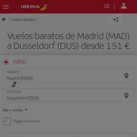
Saltar al contenido principal
Vuelos baratos
Vuelos baratos de Madrid (MAD)
a Dusseldorf (DUS) desde 151 €
VUELO
ORIGEN
DESTINO
Seleccione
Ida y vuelta
una
opción
Pagar con Avios