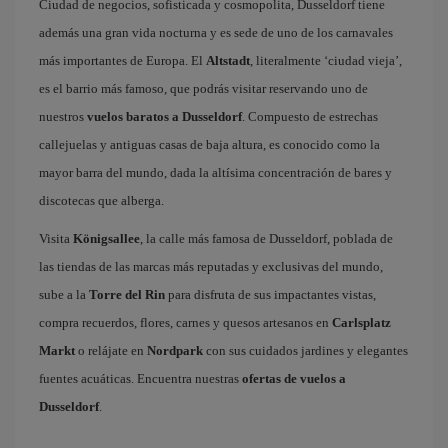
Ciudad de negocios, sofisticada y cosmopolita, Dusseldorf tiene
además una gran vida nocturna y es sede de uno de los carnavales
más importantes de Europa. El
Altstadt
, literalmente ‘ciudad vieja’,
es el barrio más famoso, que podrás visitar reservando uno de
nuestros
vuelos baratos a Dusseldorf
. Compuesto de estrechas
callejuelas y antiguas casas de baja altura, es conocido como la
mayor barra del mundo, dada la altísima concentración de bares y
discotecas que alberga.
Visita
Königsallee
, la calle más famosa de Dusseldorf, poblada de
las tiendas de las marcas más reputadas y exclusivas del mundo,
sube a la
Torre del Rin
para disfruta de sus impactantes vistas,
compra recuerdos, flores, carnes y quesos artesanos en
Carlsplatz
Markt
o relájate en
Nordpark
con sus cuidados jardines y elegantes
fuentes acuáticas. Encuentra nuestras
ofertas de vuelos a
Dusseldorf
.