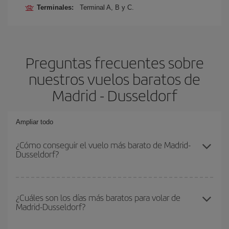
Terminales:
Terminal A, B y C.
Preguntas frecuentes sobre
nuestros vuelos baratos de
Madrid - Dusseldorf
Ampliar todo
¿Cómo conseguir el vuelo más barato de Madrid-
Dusseldorf?
Podrás ahorrar en tu billete de avión de Madrid-Dusseldorf-dest y
conseguir el vuelo más barato si evitas temporadas altas,
¿Cuáles son los días más baratos para volar de
Madrid-Dusseldorf?
compras con antelación y puedes ser flexible con las fechas y
horarios de ida y vuelta.