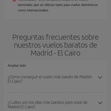
terminales que se utilizan tanto para vuelos domésticos
como internacionales.
Preguntas frecuentes sobre
nuestros vuelos baratos de
Madrid - El Cairo
Ampliar todo
¿Cómo conseguir el vuelo más barato de Madrid-
El Cairo?
Podrás ahorrar en tu billete de avión de Madrid-El Cairo-dest y
conseguir el vuelo más barato si evitas temporadas altas,
¿Cuáles son los días más baratos para volar de
Madrid-El Cairo?
compras con antelación y puedes ser flexible con las fechas y