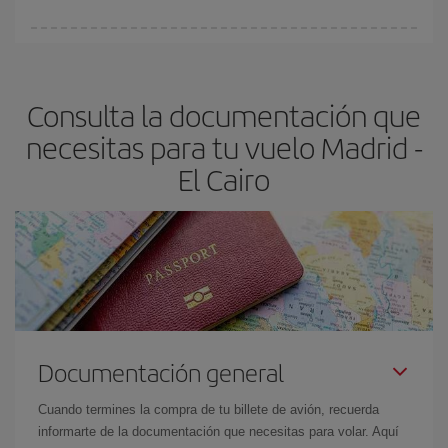
vayan agotando. Por eso, comprar con antelación es
fundamental
para conseguir
vuelos baratos a Madrid-El Cairo-
En Iberia, tenemos distintas tarifas para garantizarte el mejor
dest
.
precio según tus necesidades de viaje. La tarifa básica, te
asegura el vuelo más barato.
Consulta la documentación que
necesitas para tu vuelo Madrid -
El Cairo
Documentación general
Cuando termines la compra de tu billete de avión, recuerda
informarte de la documentación que necesitas para volar. Aquí