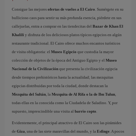
Consigue las mejores
ofertas de vuelos a El Cairo
. Sumérgete en su
bullicioso caos para sentir su más profunda esencia, piérdete en sus
callejuelas, entra a comprar en las tiendecitas del
Bazar de Khan El
Khalili
y disfruta de los deliciosos platos típicos egipcios en algún
restaurante tradicional. El Cairo ofrece muchos encantos turísticos
de visita obligatoria: el
Museo Egipcio
que custodia la mayor
colección de objetos de la época del Antiguo Egipto y el
Museo
Nacional de la Civilización
que presenta la civilización egipcia
desde tiempos prehistóricos hasta la actualidad; las mezquitas
egipcias distribuidas por toda la ciudad, donde destacan la
Mezquita del Sultán
, la
Mezquita de Al Rifa o la de Ibn Tulun
,
todas ellas en la conocida como la Ciudadela de Saladino. Y, por
supuesto, imprescindible una visita al
barrio copto
.
Evidentemente, el principal atractivo de El Cairo son las pirámides
de
Giza
, una de las siete maravillas del mundo, y la
Esfinge
. A pocos