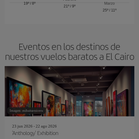
19º
/
8º
Marzo
21º
/
9º
25º
/
11º
Eventos en los destinos de
nuestros vuelos baratos a El Cairo
Imagen: mihaitarniceru
23 jun 2026 - 22 ago 2026
'Anthology' Exhibition