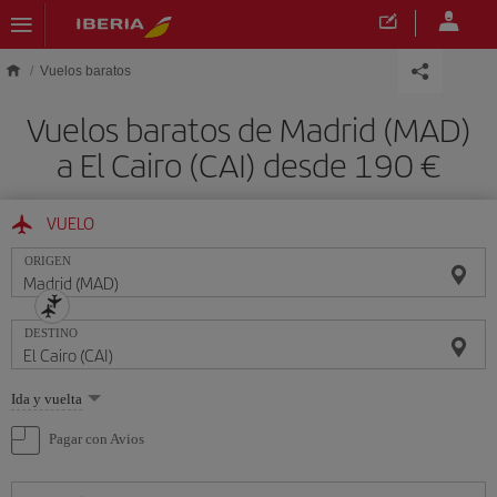
Saltar al contenido principal
Vuelos baratos
Vuelos baratos de Madrid (MAD)
a El Cairo (CAI) desde 190 €
VUELO
ORIGEN
DESTINO
Seleccione
Ida y vuelta
una
opción
Pagar con Avios