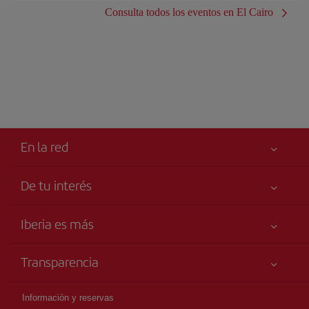
Consulta todos los eventos en El Cairo
En la red
De tu interés
Iberia Joven
Mejor precio garantizado
Iberia es más
Tu seguridad es lo primero
Noticias y Novedades
Declaración de accesibilidad
Transparencia
Talento a bordo
Compromiso de servicio
Información Legal
Grupo Iberia
Publicidad
Información y reservas
Condiciones Transporte