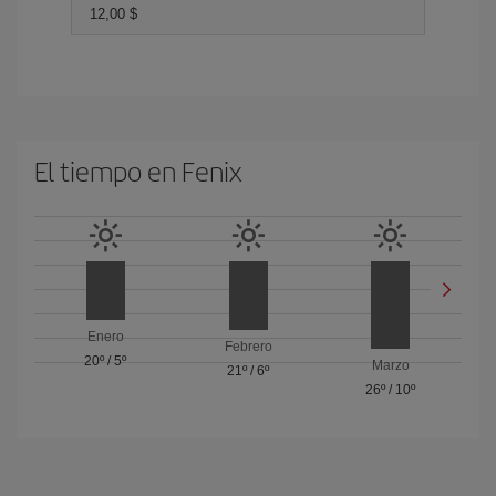
12,00 $
El tiempo en Fenix
Enero
Febrero
20º
/
5º
Marzo
21º
/
6º
26º
/
10º