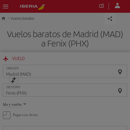
Saltar al contenido principal
Vuelos baratos
Vuelos baratos de Madrid (MAD)
a Fenix (PHX)
VUELO
ORIGEN
DESTINO
Seleccione
Ida y vuelta
una
opción
Pagar con Avios