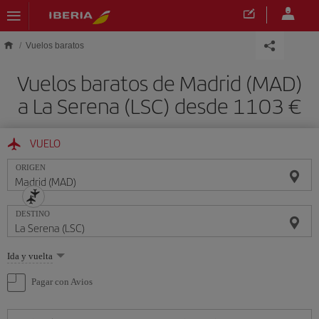
Saltar al contenido principal
Vuelos baratos
Vuelos baratos de Madrid (MAD)
a La Serena (LSC) desde 1103 €
VUELO
ORIGEN
DESTINO
Seleccione
Ida y vuelta
una
opción
Pagar con Avios