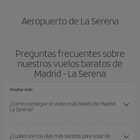
Aeropuerto de La Serena
Preguntas frecuentes sobre
nuestros vuelos baratos de
Madrid - La Serena
Ampliar todo
¿Cómo conseguir el vuelo más barato de Madrid-
La Serena?
Podrás ahorrar en tu billete de avión de Madrid-La Serena-dest y
conseguir el vuelo más barato si evitas temporadas altas,
¿Cuáles son los días más baratos para volar de