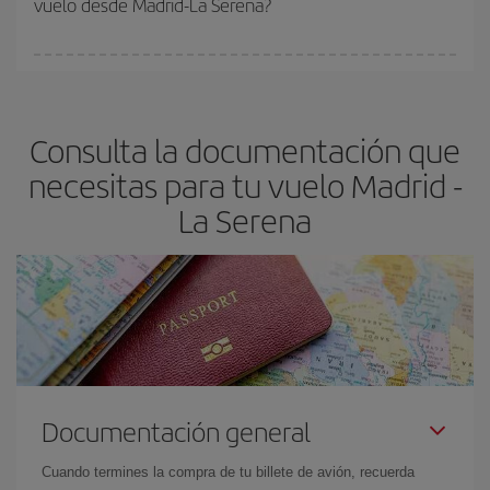
vuelo desde Madrid-La Serena?
y de que las tarifas más baratas (turista) estén disponibles o se
vayan agotando. Por eso, comprar con antelación es
fundamental
para conseguir
vuelos baratos a Madrid-La
En Iberia, tenemos distintas tarifas para garantizarte el mejor
Serena-dest
.
precio según tus necesidades de viaje. La tarifa básica, te
asegura el vuelo más barato.
Consulta la documentación que
necesitas para tu vuelo Madrid -
La Serena
Documentación general
Cuando termines la compra de tu billete de avión, recuerda