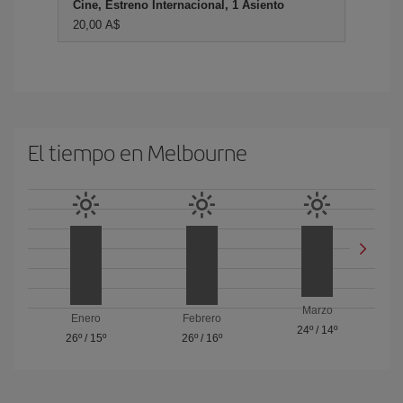
Cine, Estreno Internacional, 1 Asiento
20,00 A$
El tiempo en Melbourne
Marzo
Enero
Febrero
24º
/
14º
26º
/
15º
26º
/
16º