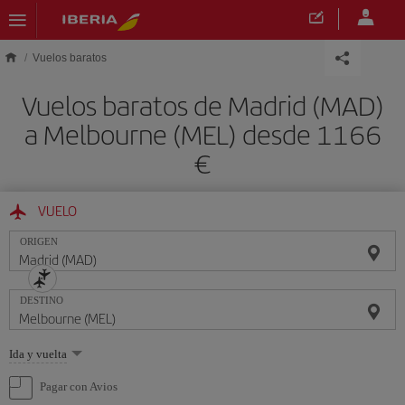
Saltar al contenido principal
Vuelos baratos
Vuelos baratos de Madrid (MAD)
a Melbourne (MEL) desde 1166
€
VUELO
ORIGEN
DESTINO
Seleccione
Ida y vuelta
una
opción
Pagar con Avios