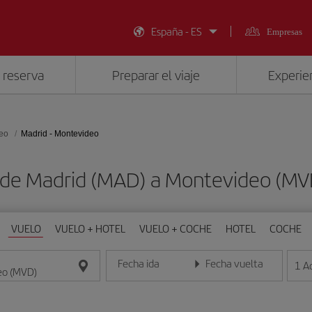
España - ES
Empresas
 reserva
Preparar el viaje
Experien
eo
Madrid - Montevideo
 de Madrid (MAD) a Montevideo (M
VUELO
VUELO + HOTEL
VUELO + COCHE
HOTEL
COCHE
Fecha ida
Fecha vuelta
1
A
Introduce la fecha en formato día/mes/año
Introduce la fecha en format