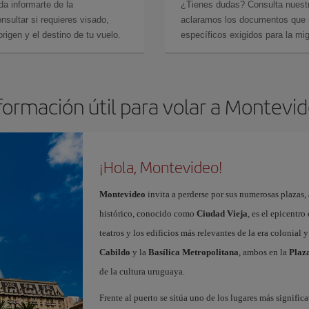
da informarte de la
¿Tienes dudas? Consulta nues
sultar si requieres visado,
aclaramos los documentos que ne
rigen y el destino de tu vuelo.
específicos exigidos para la mi
formación útil para volar a Montevi
¡Hola, Montevideo!
Montevideo
invita a perderse por sus numerosas plazas, 
histórico, conocido como
Ciudad Vieja
, es el epicentro
teatros y los edificios más relevantes de la era colonial
Cabildo
y la
Basílica Metropolitana
, ambos en la
Plaza
de la cultura uruguaya.
Frente al puerto se sitúa uno de los lugares más signific