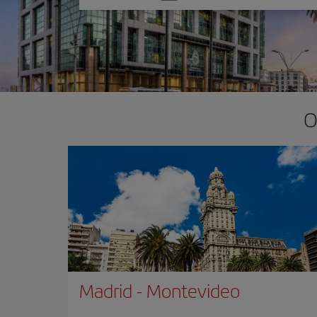
una
opción
O
Madrid
-
Montevideo