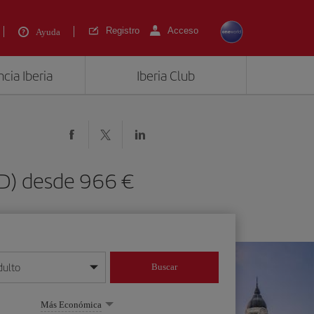
Registro
Acceso
Ayuda
cia Iberia
Iberia Club
VD) desde 966 €
dulto
Buscar
o día/mes/año
Más Económica