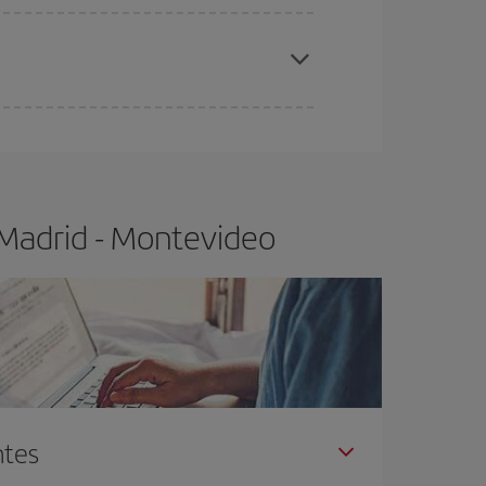
elo y de que las tarifas más baratas (turista)
adrid-Montevideo-dest
.
ra el vuelo más barato.
 Madrid - Montevideo
ntes