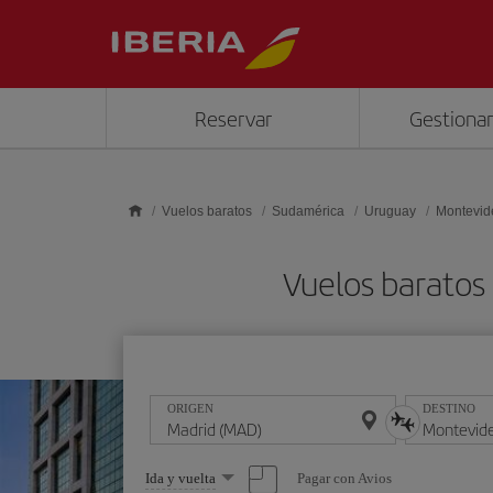
Saltar al contenido principal
Reservar
Gestionar
Vuelos baratos
Sudamérica
Uruguay
Montevid
Vuelos baratos
ORIGEN
DESTINO
Seleccione
Pagar con Avios
Ida y vuelta