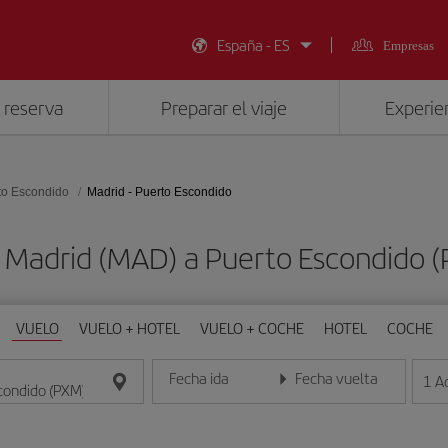
España - ES
Empresas
 reserva
Preparar el viaje
Experien
to Escondido
Madrid - Puerto Escondido
e Madrid (MAD) a Puerto Escondido 
VUELO
VUELO + HOTEL
VUELO + COCHE
HOTEL
COCHE
Fecha ida
Fecha vuelta
1
A
Introduce la fecha en formato día/mes/año
Introduce la fecha en format