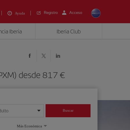
Registro
Acceso
Ayuda
cia Iberia
Iberia Club
(PXM) desde 817 €
dulto
Buscar
o día/mes/año
Más Económica