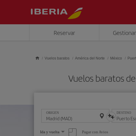
Saltar al contenido principal
Reservar
Gestionar
Vuelos baratos
América del Norte
México
Puer
Vuelos baratos d
ORIGEN
DESTINO
Seleccione
Pagar con Avios
Ida y vuelta