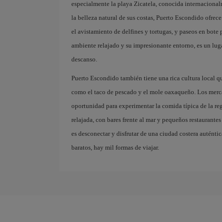
especialmente la playa Zicatela, conocida internacional
la belleza natural de sus costas, Puerto Escondido ofrec
el avistamiento de delfines y tortugas, y paseos en bote
ambiente relajado y su impresionante entorno, es un lug
descanso.
Puerto Escondido también tiene una rica cultura local qu
como el taco de pescado y el mole oaxaqueño. Los merca
oportunidad para experimentar la comida típica de la re
relajada, con bares frente al mar y pequeños restaurantes
es desconectar y disfrutar de una ciudad costera auténtic
baratos, hay mil formas de viajar.