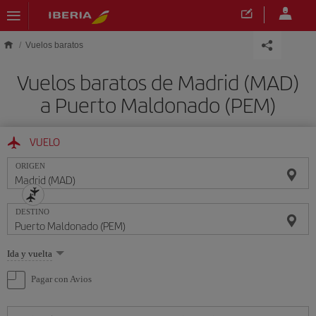
Saltar al contenido principal
Vuelos baratos
Vuelos baratos de Madrid (MAD)
a Puerto Maldonado (PEM)
VUELO
ORIGEN
DESTINO
Seleccione
Ida y vuelta
una
opción
Pagar con Avios