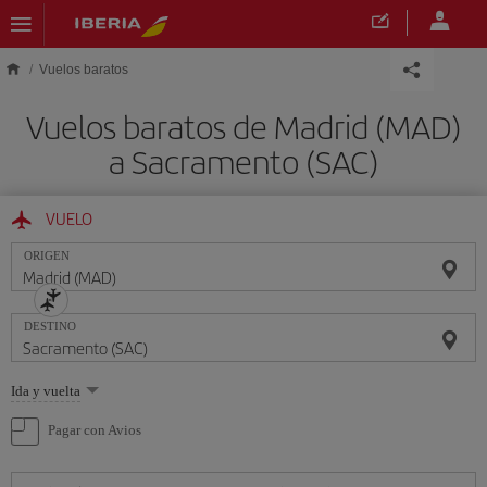
Saltar al contenido principal
Vuelos baratos
Vuelos baratos de Madrid (MAD)
a Sacramento (SAC)
VUELO
ORIGEN
DESTINO
Seleccione
Ida y vuelta
una
opción
Pagar con Avios