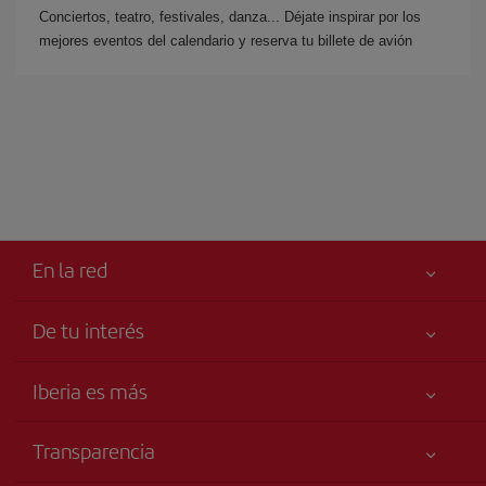
Conciertos, teatro, festivales, danza... Déjate inspirar por los
mejores eventos del calendario y reserva tu billete de avión
En la red
De tu interés
Iberia Joven
Mejor precio garantizado
Iberia es más
Tu seguridad es lo primero
Noticias y Novedades
Declaración de accesibilidad
Transparencia
Talento a bordo
Compromiso de servicio