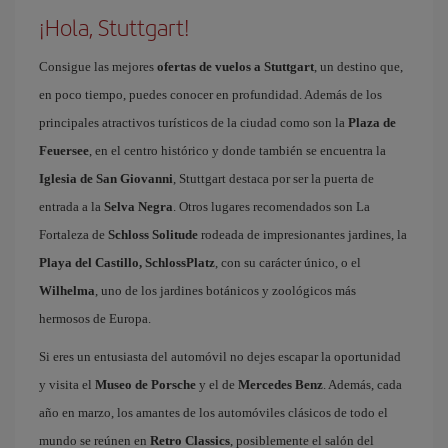
¡Hola, Stuttgart!
Consigue las mejores
ofertas de vuelos a Stuttgart
, un destino que,
en poco tiempo, puedes conocer en profundidad. Además de los
principales atractivos turísticos de la ciudad como son la
Plaza de
Feuersee
, en el centro histórico y donde también se encuentra la
Iglesia de San Giovanni
, Stuttgart destaca por ser la puerta de
entrada a la
Selva Negra
. Otros lugares recomendados son La
Fortaleza de
Schloss Solitude
rodeada de impresionantes jardines, la
Playa del Castillo, SchlossPlatz
, con su carácter único, o el
Wilhelma
, uno de los jardines botánicos y zoológicos más
hermosos de Europa.
Si eres un entusiasta del automóvil no dejes escapar la oportunidad
y visita el
Museo de Porsche
y el de
Mercedes Benz
. Además, cada
año en marzo, los amantes de los automóviles clásicos de todo el
mundo se reúnen en
Retro Classics
, posiblemente el salón del