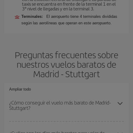
taxis se encuentra en frente de la terminal 1 en el
3° nivel de llegadas y en la terminal 3.
Terminales:
El aeropuerto tiene 4 terminales divididas
según las aerolíneas que operan en este aeropuerto.
Preguntas frecuentes sobre
nuestros vuelos baratos de
Madrid - Stuttgart
Ampliar todo
¿Cómo conseguir el vuelo más barato de Madrid-
Stuttgart?
Podrás ahorrar en tu billete de avión de Madrid-Stuttgart-dest y
conseguir el vuelo más barato si evitas temporadas altas,