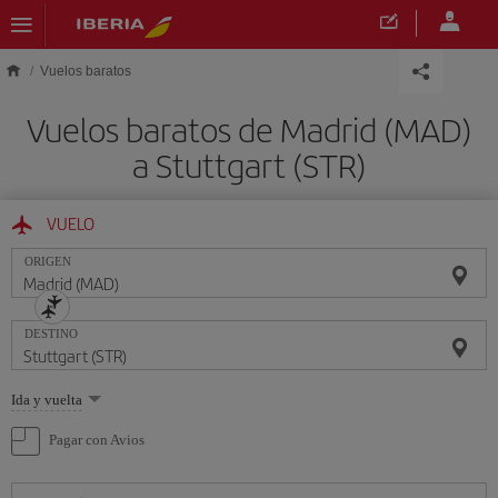
Saltar al contenido principal
Vuelos baratos
Vuelos baratos de Madrid (MAD)
a Stuttgart (STR)
VUELO
ORIGEN
DESTINO
Seleccione
Ida y vuelta
una
opción
Pagar con Avios