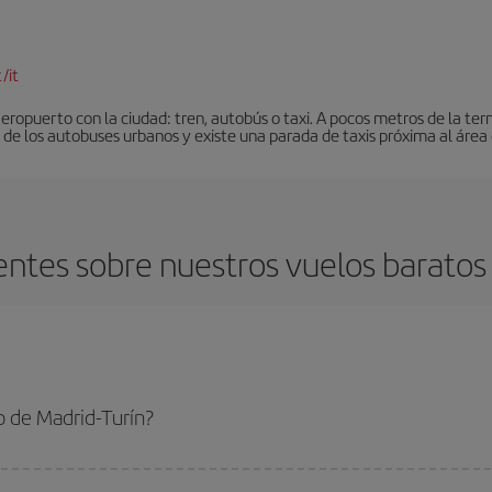
/it
eropuerto con la ciudad: tren, autobús o taxi. A pocos metros de la ter
de los autobuses urbanos y existe una parada de taxis próxima al área 
ntes sobre nuestros vuelos baratos 
o de Madrid-Turín?
urín-dest y conseguir el vuelo más barato si evitas temporadas altas, compras