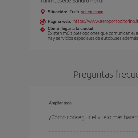
Turín Caselle Sandro Pertini
Situación:
Turín
Ver en mapa
https://www.aeroportoditorino.it
Página web:
Cómo llegar a la ciudad:
Existen múltiples opciones que comunican el a
hay servicios especiales de autobuses además 
Preguntas frecue
Ampliar todo
¿Cómo conseguir el vuelo más barat
Podrás ahorrar en tu billete de avión de Madrid-T