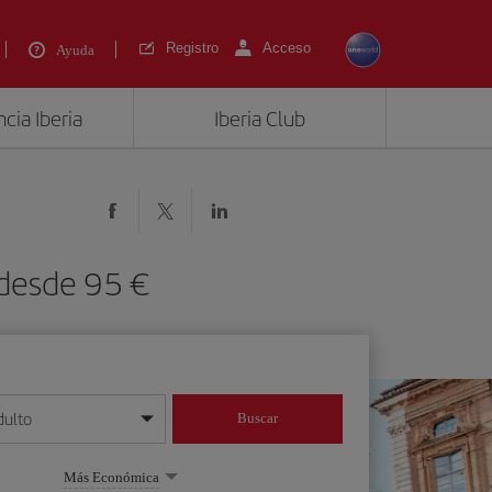
Registro
Acceso
Ayuda
cia Iberia
Iberia Club
 desde 95 €
dulto
Buscar
o día/mes/año
Más Económica