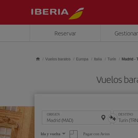
Saltar al contenido principal
Reservar
Gestionar
Vuelos baratos
Europa
Italia
Turín
Madrid - 
Vuelos bar
ORIGEN
DESTINO
Seleccione
Pagar con Avios
Ida y vuelta