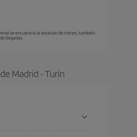
minal se encuentra la estación de trenes, también
de llegadas.
de Madrid - Turín
 con antelación y puedes ser flexible con las