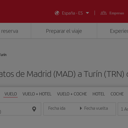
España - ES
Empresas
 reserva
Preparar el viaje
Experien
Turín
atos de Madrid (MAD) a Turín (TRN)
VUELO
VUELO + HOTEL
VUELO + COCHE
HOTEL
COCHE
Fecha ida
Fecha vuelta
1
A
Introduce la fecha en formato día/mes/año
Introduce la fecha en format