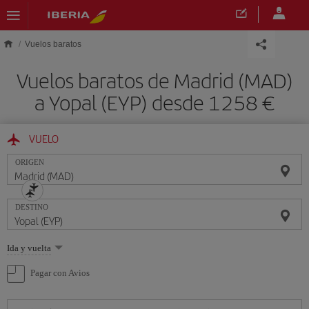
Saltar al contenido principal
Vuelos baratos
Vuelos baratos de Madrid (MAD)
a Yopal (EYP) desde 1258 €
VUELO
ORIGEN
DESTINO
Seleccione
Ida y vuelta
una
opción
Pagar con Avios