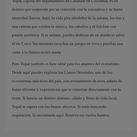
Yopal, capital del departamento de Casanare en Colombia, es un
destino que sorprende por su conexión con la naturaleza y su fuerte
identidad llanera. Aquí, la vida gira alrededor de la sabana, los ríos y
una cultura que celebra la música, los caballos y el folclore con
pasión auténtica. Si te animas, puedes disfrutar de un atardecer sobre
el río Cravo Sur mientras escuchas un joropo en vivo y pruebas una
carne a la llanera recién asada.
Pero Yopal también es base ideal para los amantes del ecoturismo.
Desde aquí puedes explorar los Llanos Orientales, uno de los
ecosistemas más ricos del país, con avistamiento de aves, safaris de
fauna silvestre y experiencias que te conectan directamente con la
tierra. Si buscas un destino distinto, cálido y lleno de vida local,
Yopal te espera con los brazos abiertos. Si estás buscando
inspiración, la encontrarás aquí. Reserva tus vuelos baratos.