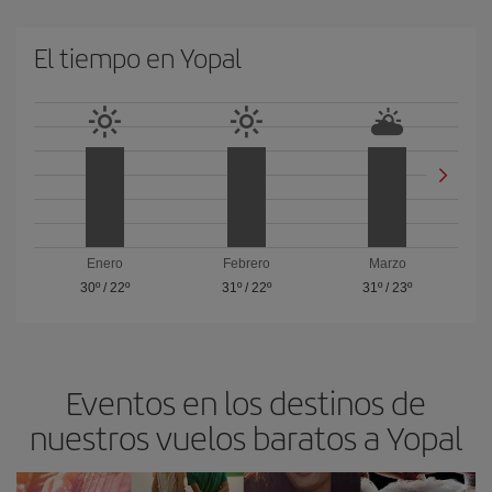
El tiempo en Yopal
Enero
Febrero
Marzo
30º
/
22º
31º
/
22º
31º
/
23º
Eventos en los destinos de
nuestros vuelos baratos a Yopal