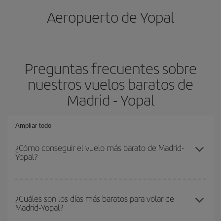
Aeropuerto de Yopal
Preguntas frecuentes sobre
nuestros vuelos baratos de
Madrid - Yopal
Ampliar todo
¿Cómo conseguir el vuelo más barato de Madrid-
Yopal?
Podrás ahorrar en tu billete de avión de Madrid-Yopal-dest y
conseguir el vuelo más barato si evitas temporadas altas,
¿Cuáles son los días más baratos para volar de
Madrid-Yopal?
compras con antelación y puedes ser flexible con las fechas y
horarios de ida y vuelta.