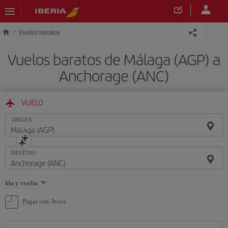
Saltar al contenido principal
Vuelos baratos
Vuelos baratos de Málaga (AGP) a
Anchorage (ANC)
VUELO
ORIGEN
DESTINO
Seleccione
Ida y vuelta
una
opción
Pagar con Avios