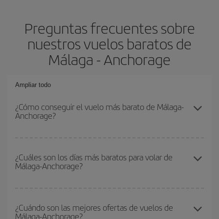
Preguntas frecuentes sobre
nuestros vuelos baratos de
Málaga - Anchorage
Ampliar todo
¿Cómo conseguir el vuelo más barato de Málaga-
Anchorage?
Podrás ahorrar en tu billete de avión de Málaga-Anchorage-dest y
conseguir el vuelo más barato si evitas temporadas altas,
¿Cuáles son los días más baratos para volar de
Málaga-Anchorage?
compras con antelación y puedes ser flexible con las fechas y
horarios de ida y vuelta.
Para saber qué días te saldrá más económico volar, solo tienes
que empezar una consulta en nuestro
buscador de vuelos
¿Cuándo son las mejores ofertas de vuelos de
Málaga-Anchorage?
baratos
. Dinos desde dónde vuelas, a dónde quieres ir y en qué