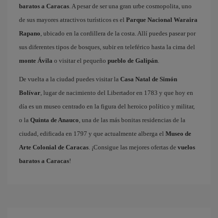
baratos a Caracas
. A pesar de ser una gran urbe cosmopolita, uno
de sus mayores atractivos turísticos es el
Parque Nacional Waraira
Rapano
, ubicado en la cordillera de la costa. Allí puedes pasear por
sus diferentes tipos de bosques, subir en teleférico hasta la cima del
monte Ávila
o visitar el pequeño
pueblo de Galipán
.
De vuelta a la ciudad puedes visitar la
Casa Natal de Simón
Bolívar
, lugar de nacimiento del Libertador en 1783 y que hoy en
día es un museo centrado en la figura del heroico político y militar,
o la
Quinta de Anauco
, una de las más bonitas residencias de la
ciudad, edificada en 1797 y que actualmente alberga el
Museo de
Arte Colonial de Caracas
. ¡Consigue las mejores ofertas de
vuelos
baratos a Caracas
!