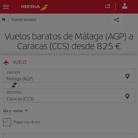
Saltar al contenido principal
Vuelos baratos
Vuelos baratos de Málaga (AGP) a
Caracas (CCS) desde 825 €
VUELO
ORIGEN
DESTINO
Seleccione
Ida y vuelta
una
opción
Pagar con Avios