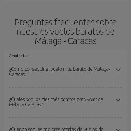
Preguntas frecuentes sobre
nuestros vuelos baratos de
Málaga - Caracas
Ampliar todo
¿Cómo conseguir el vuelo más barato de Málaga-
Caracas?
Podrás ahorrar en tu billete de avión de Málaga-Caracas-dest y
conseguir el vuelo más barato si evitas temporadas altas,
¿Cuáles son los días más baratos para volar de
Málaga-Caracas?
compras con antelación y puedes ser flexible con las fechas y
horarios de ida y vuelta.
Para saber qué días te saldrá más económico volar, solo tienes
que empezar una consulta en nuestro
buscador de vuelos
¿Cuándo son las mejores ofertas de vuelos de