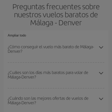
Preguntas frecuentes sobre
nuestros vuelos baratos de
Málaga - Denver
Ampliar todo
¿Cómo conseguir el vuelo más barato de Málaga-
Denver?
Podrás ahorrar en tu billete de avión de Málaga-Denver-dest y
conseguir el vuelo más barato si evitas temporadas altas,
¿Cuáles son los días más baratos para volar de
Málaga-Denver?
compras con antelación y puedes ser flexible con las fechas y
horarios de ida y vuelta.
Para saber qué días te saldrá más económico volar, solo tienes
que empezar una consulta en nuestro
buscador de vuelos
¿Cuándo son las mejores ofertas de vuelos de
Málaga-Denver?
baratos
. Dinos desde dónde vuelas, a dónde quieres ir y en qué
fechas habías pensado viajar. Te mostraremos los vuelos más