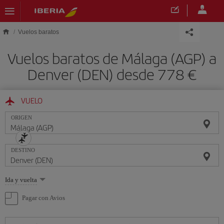
Saltar al contenido principal
Vuelos baratos
Vuelos baratos de Málaga (AGP) a
Denver (DEN) desde 778 €
VUELO
ORIGEN
DESTINO
Seleccione
Ida y vuelta
una
opción
Pagar con Avios