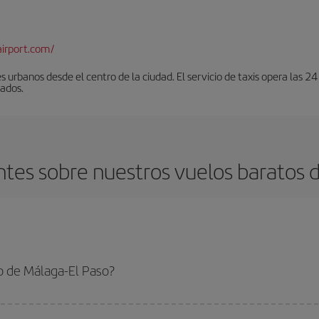
airport.com/
urbanos desde el centro de la ciudad. El servicio de taxis opera las 24
lados.
tes sobre nuestros vuelos baratos d
o de Málaga-El Paso?
l Paso-dest y conseguir el vuelo más barato si evitas temporadas altas, comp