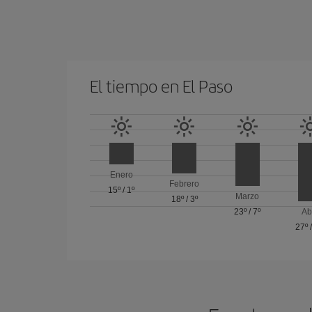
El tiempo en El Paso
Enero
Febrero
15º
/
1º
Marzo
18º
/
3º
23º
/
7º
Ab
27º