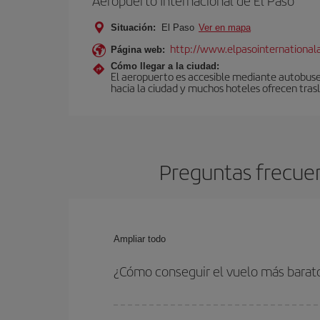
Aeropuerto Internacional de El Paso
Situación:
El Paso
Ver en mapa
http://www.elpasointernational
Página web:
Cómo llegar a la ciudad:
El aeropuerto es accesible mediante autobuses 
hacia la ciudad y muchos hoteles ofrecen tras
Preguntas frecuen
Ampliar todo
¿Cómo conseguir el vuelo más barat
Podrás ahorrar en tu billete de avión de Málaga-E