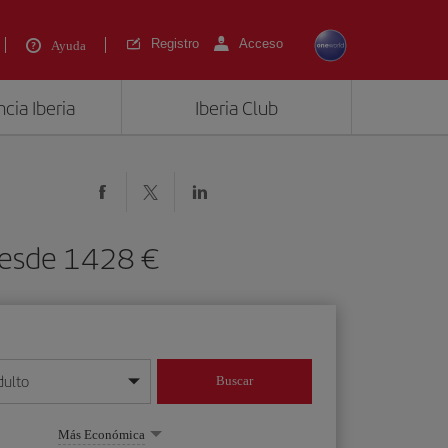
Registro
Acceso
Ayuda
cia Iberia
Iberia Club
 desde 1428 €
dulto
Buscar
o día/mes/año
Más Económica