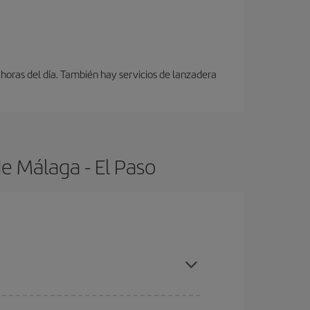
 horas del día. También hay servicios de lanzadera
e Málaga - El Paso
ras con antelación y puedes ser flexible con las