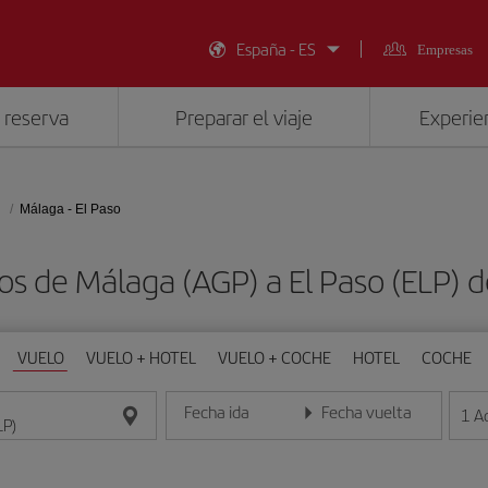
España - ES
Empresas
 reserva
Preparar el viaje
Experien
Málaga - El Paso
os de Málaga (AGP) a El Paso (ELP)
VUELO
VUELO + HOTEL
VUELO + COCHE
HOTEL
COCHE
Fecha ida
Fecha vuelta
1
A
Introduce la fecha en formato día/mes/año
Introduce la fecha en format