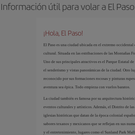
Información útil para volar a El Paso
¡Hola, El Paso!
El Paso es una ciudad ubicada en el extremo occidental 
cultural. Situada en las estribaciones de las Montañas Fr
Uno de sus principales atractivos es el Parque Estatal 
el senderismo y vistas panorámicas de la ciudad. Otro lu
reconocido por sus formaciones rocosas y pinturas rupest
aventura sea épica. Todo empieza con vuelos baratos. ​
La ciudad también es famosa por su arquitectura históri
eventos culturales y artísticos. Además, el Distrito de la
iglesias históricas que datan de la época colonial españ
sabores texanos y mexicanos que se reflejan en sus nume
y el entretenimiento, lugares como el Sunland Park Mall