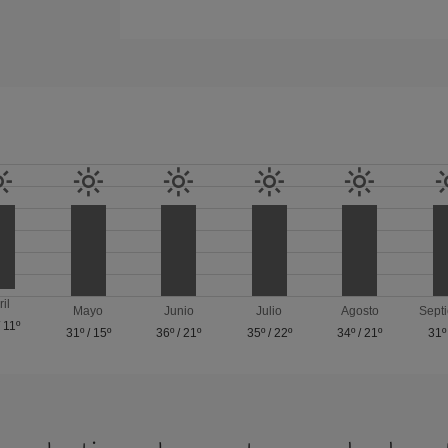
ril
Mayo
Junio
Julio
Agosto
Sept
/
11º
31º
/
15º
36º
/
21º
35º
/
22º
34º
/
21º
31º