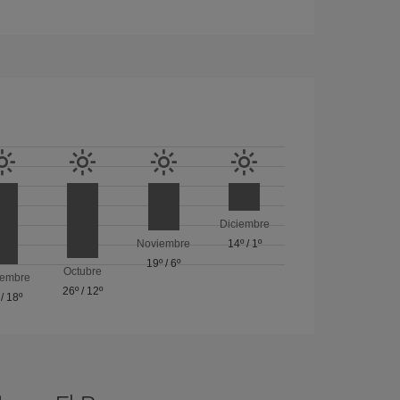
Diciembre
Noviembre
14º
/
1º
19º
/
6º
Octubre
iembre
26º
/
12º
/
18º