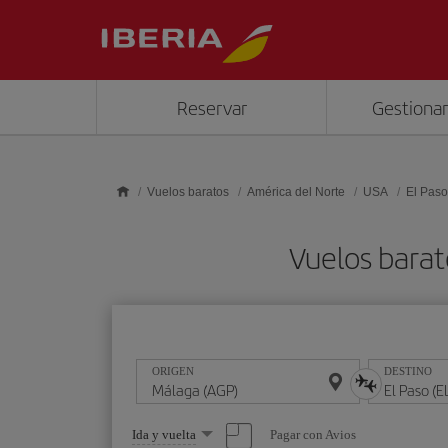
Saltar al contenido principal
Reservar
Gestionar
Vuelos baratos
América del Norte
USA
El Paso
Vuelos barat
ORIGEN
DESTINO
Seleccione
Pagar con Avios
Ida y vuelta