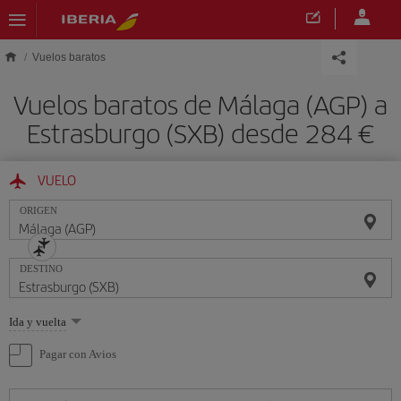
Saltar al contenido principal
Vuelos baratos
Vuelos baratos de Málaga (AGP) a
Estrasburgo (SXB) desde 284 €
VUELO
ORIGEN
DESTINO
Seleccione
Ida y vuelta
una
opción
Pagar con Avios