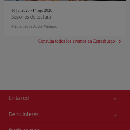
10 jul 2026 - 14 ago 2026
Sesiones de lectura
Médiathèque André Malraux
Consulta todos los eventos en Estrasburgo
En la red
De tu interés
Iberia Joven
Mejor precio garantizado