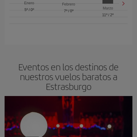
Enero
Febrero
Marzo
5º
/
0º
7º
/
0º
11º
/
2º
Eventos en los destinos de
nuestros vuelos baratos a
Estrasburgo