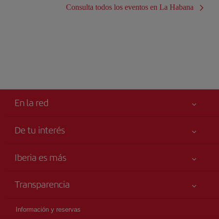
Consulta todos los eventos en La Habana
En la red
De tu interés
Iberia Joven
Mejor precio garantizado
Iberia es más
Tu seguridad es lo primero
Noticias y Novedades
Declaración de accesibilidad
Transparencia
Talento a bordo
Compromiso de servicio
Información Legal
Grupo Iberia
Publicidad
Información y reservas
Condiciones Transporte