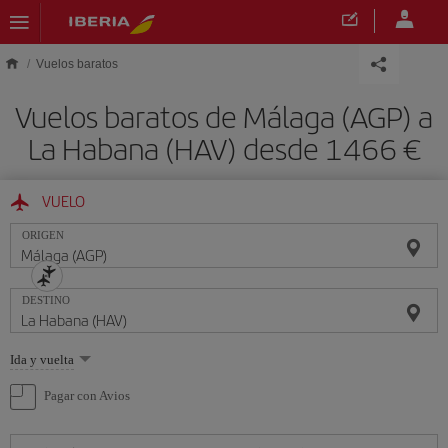
Saltar al contenido principal
Vuelos baratos
Vuelos baratos de Málaga (AGP) a
La Habana (HAV) desde 1466 €
VUELO
ORIGEN
DESTINO
Seleccione
Ida y vuelta
una
opción
Pagar con Avios