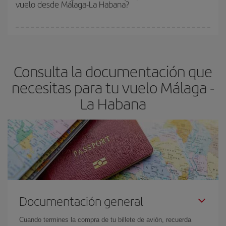
vuelo desde Málaga-La Habana?
y de que las tarifas más baratas (turista) estén disponibles o se
vayan agotando. Por eso, comprar con antelación es
fundamental
para conseguir
vuelos baratos a Málaga-La
En Iberia, tenemos distintas tarifas para garantizarte el mejor
Habana-dest
.
precio según tus necesidades de viaje. La tarifa básica, te
asegura el vuelo más barato.
Consulta la documentación que
necesitas para tu vuelo Málaga -
La Habana
Documentación general
Cuando termines la compra de tu billete de avión, recuerda