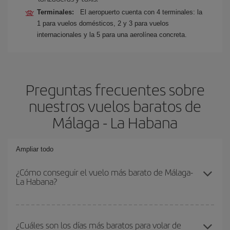
Terminales:
El aeropuerto cuenta con 4 terminales: la
1 para vuelos domésticos, 2 y 3 para vuelos
internacionales y la 5 para una aerolínea concreta.
Preguntas frecuentes sobre
nuestros vuelos baratos de
Málaga - La Habana
Ampliar todo
¿Cómo conseguir el vuelo más barato de Málaga-
La Habana?
Podrás ahorrar en tu billete de avión de Málaga-La Habana-dest y
conseguir el vuelo más barato si evitas temporadas altas,
¿Cuáles son los días más baratos para volar de