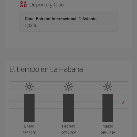
Deporte y Ocio
Cine, Estreno Internacional, 1 Asiento
1,12 $
El tiempo en La Habana
Enero
Febrero
Marzo
26º
/
20º
27º
/
20º
28º
/
21º