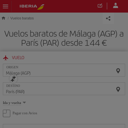
Saltar al contenido principal
Vuelos baratos
Vuelos baratos de Málaga (AGP) a
París (PAR) desde 144 €
VUELO
ORIGEN
DESTINO
Seleccione
Ida y vuelta
una
opción
Pagar con Avios