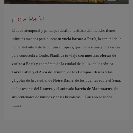
¡Hola, París!
Ciudad atemporal y principal destino turístico del mundo: tienes
infinitas razones para buscar tu
vuelo barato a París
, la capital de la
moda, del arte y de la cultura europeas, que merece una y mil visitas
para conocerla a fondo. Planifica tu viaje con
nuestras ofertas de
vuelos a París
y enamórate de la ciudad de la luz: de la icónica
Torre Eiffel y el Arco de Triunfo
, de los
Campos Elíseos
y las
gárgolas de la catedral de
Notre Dame
, de los puentes sobre el Sena,
de los tesoros del
Louvre
y el animado
barrio de Montmartre
, de
sus centenares de museos y casas históricas… París no se acaba
nunca.