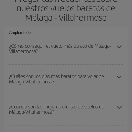
nuestros vuelos baratos de
Málaga - Villahermosa
Ampliar todo
¿Cómo conseguir el vuelo más barato de Málaga-
Villahermosa?
Podrás ahorrar en tu billete de avión de Málaga-Villahermosa-dest
y conseguir el vuelo más barato si evitas temporadas altas,
¿Cuáles son los días más baratos para volar de
Málaga-Villahermosa?
compras con antelación y puedes ser flexible con las fechas y
horarios de ida y vuelta.
Para saber qué días te saldrá más económico volar, solo tienes
que empezar una consulta en nuestro
buscador de vuelos
¿Cuándo son las mejores ofertas de vuelos de
Málaga-Villahermosa?
baratos
. Dinos desde dónde vuelas, a dónde quieres ir y en qué
fechas habías pensado viajar. Te mostraremos los vuelos más
baratos, no solo
para tu consulta, sino para días cercanos
,
Puedes conseguir los vuelos más baratos viajando
fuera de las
tanto de ida como de vuelta, para que puedas encontrar la mejor