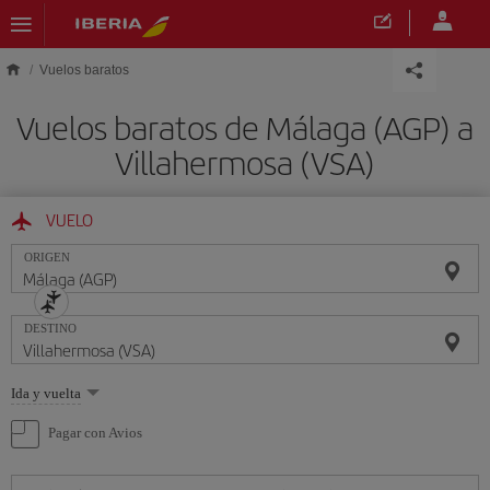
Saltar al contenido principal
Vuelos baratos
Vuelos baratos de Málaga (AGP) a
Villahermosa (VSA)
VUELO
ORIGEN
DESTINO
Seleccione
Ida y vuelta
una
opción
Pagar con Avios