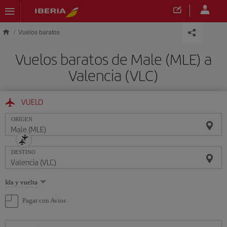
Saltar al contenido principal
Vuelos baratos
Vuelos baratos de Male (MLE) a
Valencia (VLC)
VUELO
ORIGEN
DESTINO
Seleccione
Ida y vuelta
una
opción
Pagar con Avios