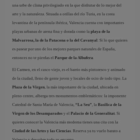
una urbe de clima privilegiado en la que disfrutar de lo mejor del
arte y la naturaleza. Situada a orillas del río Turia, en la costa
levantina de la península ibérica, Valencia cuenta con importantes
playas urbanas de arena fina y dorada como la
playa de la
Malvarrosa, la de la Patacona o la del Cavanyal
. Si lo que quieres
es pasear por uno de los mejores parques naturales de España,
entonces no te pierdas el
Parque de la Albufera
.
El Carmen, en el casco viejo, es el barrio más pintoresco y animado
de la ciudad, lleno de gente joven y locales de ocio de todo tipo. La
Plaza de la Virgen
, la más importante de la ciudad, ubicada en
pleno centro, alberga tres monumentos emblemáticos: la imponente
Catedral de Santa María de Valencia,
“La Seu”
, la
Basílica de la
Virgen de los Desamparados
y el
Palacio de la Generalitat
. Si
quieres conocer la Valencia más moderna tienes una cita con la
Ciudad de las Artes y las Ciencias
. Reserva ya tu vuelo barato a
Valencia y descubre todo su encanto.