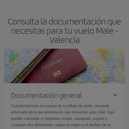
claves para encontrar los mejores precios son
anticiparte y ser
flexible.
Lo normal es que
cuanto antes
reserves tus billetes de
Consulta la documentación que
avión más baratos te saldrán. Además, si buscas los vuelos con
las fechas y los horarios del viaje un poco abiertos, podrás
elegir
necesitas para tu vuelo Male -
el precio más barato.
Valencia
Documentación general
Cuando termines la compra de tu billete de avión, recuerda
informarte de la documentación que necesitas para volar. Aquí
puedes consultar si requieres visado, pasaporte, seguro o
cualquier otro documento, según el origen y el destino de tu