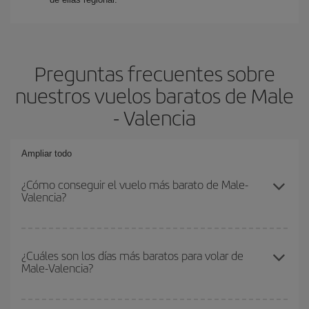
Preguntas frecuentes sobre
nuestros vuelos baratos de Male
- Valencia
Ampliar todo
¿Cómo conseguir el vuelo más barato de Male-
Valencia?
Podrás ahorrar en tu billete de avión de Male-Valencia-dest y
conseguir el vuelo más barato si evitas temporadas altas,
¿Cuáles son los días más baratos para volar de
Male-Valencia?
compras con antelación y puedes ser flexible con las fechas y
horarios de ida y vuelta.
Para saber qué días te saldrá más económico volar, solo tienes