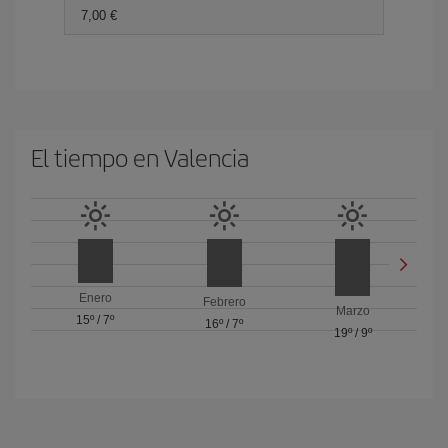
7,00 €
El tiempo en Valencia
Enero
Febrero
Marzo
15º
/
7º
16º
/
7º
19º
/
9º